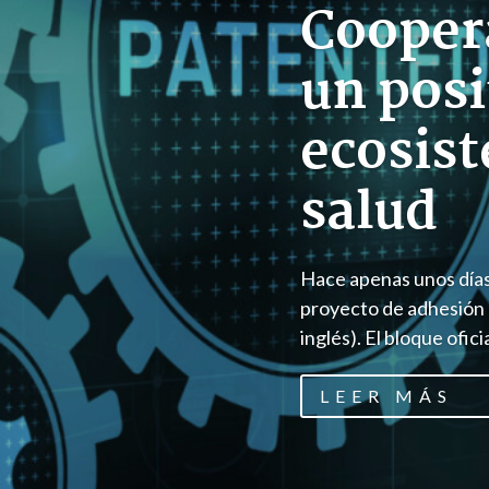
Cooper
un posi
ecosis
salud
Hace apenas unos días
proyecto de adhesión 
inglés). El bloque ofici
LEER MÁS