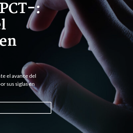
-PCT-:
l
 en
te el avance del
r sus siglas en