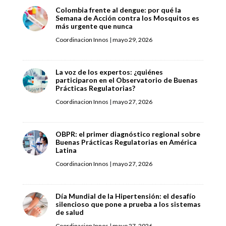
Colombia frente al dengue: por qué la
Semana de Acción contra los Mosquitos es
más urgente que nunca
Coordinacion Innos
|
mayo 29, 2026
La voz de los expertos: ¿quiénes
participaron en el Observatorio de Buenas
Prácticas Regulatorias?
Coordinacion Innos
|
mayo 27, 2026
OBPR: el primer diagnóstico regional sobre
Buenas Prácticas Regulatorias en América
Latina
Coordinacion Innos
|
mayo 27, 2026
Día Mundial de la Hipertensión: el desafío
silencioso que pone a prueba a los sistemas
de salud
Coordinacion Innos
|
mayo 27, 2026