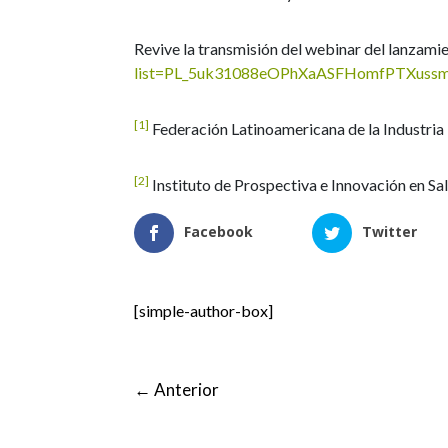
Revive la transmisión del webinar del lanzami
list=PL_5uk31088eOPhXaASFHomfPTXuss
[1]
Federación Latinoamericana de la Industri
[2]
Instituto de Prospectiva e Innovación en Sa
Facebook
Twitter
[simple-author-box]
←
Anterior