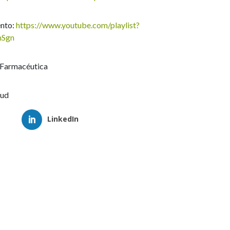
ento:
https://www.youtube.com/playlist?
mSgn
a Farmacéutica
lud
LinkedIn