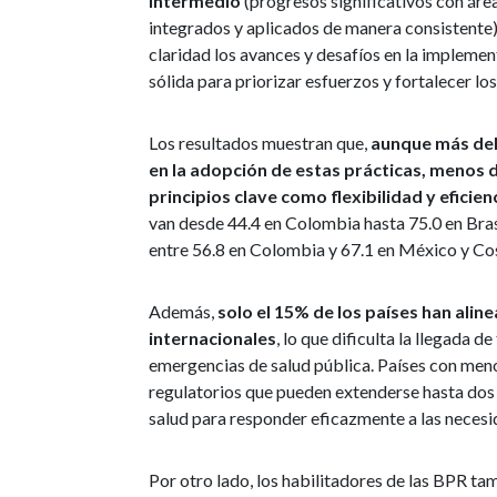
Intermedio
(progresos significativos con áre
integrados y aplicados de manera consistente)
claridad los avances y desafíos en la impleme
sólida para priorizar esfuerzos y fortalecer lo
Los resultados muestran que,
aunque más del
en la adopción de estas prácticas, menos 
principios clave como flexibilidad y eficien
van desde 44.4 en Colombia hasta 75.0 en Brasi
entre 56.8 en Colombia y 67.1 en México y Cos
Además,
solo el 15% de los países han ali
internacionales
, lo que dificulta la llegada 
emergencias de salud pública. Países con men
regulatorios que pueden extenderse hasta dos 
salud para responder eficazmente a las necesid
Por otro lado, los habilitadores de las BPR t