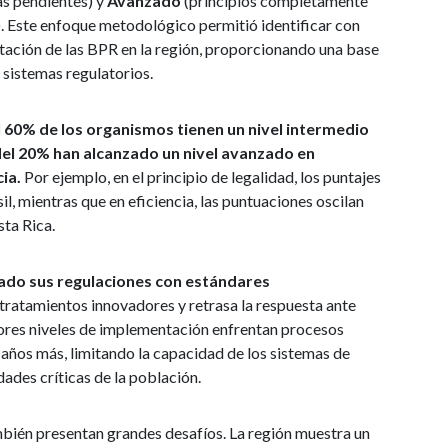
as pendientes) y
Avanzado
(principios completamente
. Este enfoque metodológico permitió identificar con
ntación de las BPR en la región, proporcionando una base
s sistemas regulatorios.
 60% de los organismos tienen un nivel intermedio
del 20% han alcanzado un nivel avanzado en
cia.
Por ejemplo, en el principio de legalidad, los puntajes
l, mientras que en eficiencia, las puntuaciones oscilan
ta Rica.
neado sus regulaciones con estándares
de tratamientos innovadores y retrasa la respuesta ante
ores niveles de implementación enfrentan procesos
años más, limitando la capacidad de los sistemas de
ades críticas de la población.
ambién presentan grandes desafíos. La región muestra un