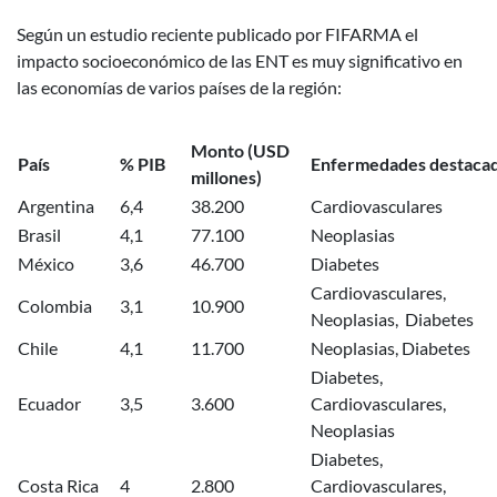
Según un estudio reciente publicado por FIFARMA el
impacto socioeconómico de las ENT es muy significativo en
las economías de varios países de la región:
Monto (USD
País
% PIB
Enfermedades destaca
millones)
Argentina
6,4
38.200
Cardiovasculares
Brasil
4,1
77.100
Neoplasias
México
3,6
46.700
Diabetes
Cardiovasculares,
Colombia
3,1
10.900
Neoplasias, Diabetes
Chile
4,1
11.700
Neoplasias, Diabetes
Diabetes,
Ecuador
3,5
3.600
Cardiovasculares,
Neoplasias
Diabetes,
Costa Rica
4
2.800
Cardiovasculares,