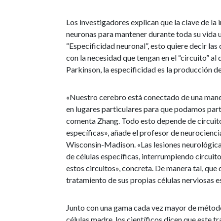
Los investigadores explican que la clave de la 
neuronas para mantener durante toda su vida u
“Especificidad neuronal”, esto quiere decir la
con la necesidad que tengan en el “circuito” a
Parkinson, la especificidad es la producción 
«Nuestro cerebro está conectado de una maner
en lugares particulares para que podamos par
comenta Zhang. Todo esto depende de circuito
específicas», añade el profesor de neurocienc
Wisconsin-Madison. «Las lesiones neurológicas
de células específicas, interrumpiendo circui
estos circuitos», concreta. De manera tal, que
tratamiento de sus propias células nerviosas 
Junto con una gama cada vez mayor de métodos
células madre, los científicos dicen que este t