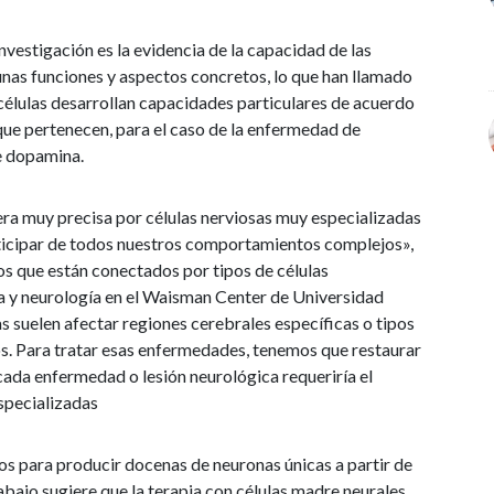
investigación es la evidencia de la capacidad de las
nas funciones y aspectos concretos, lo que han llamado
s células desarrollan capacidades particulares de acuerdo
l que pertenecen, para el caso de la enfermedad de
de dopamina.
a muy precisa por células nerviosas muy especializadas
ticipar de todos nuestros comportamientos complejos»,
s que están conectados por tipos de células
ia y neurología en el Waisman Center de Universidad
 suelen afectar regiones cerebrales específicas o tipos
tos. Para tratar esas enfermedades, tenemos que restaurar
 cada enfermedad o lesión neurológica requeriría el
especializadas
 para producir docenas de neuronas únicas a partir de
rabajo sugiere que la terapia con células madre neurales