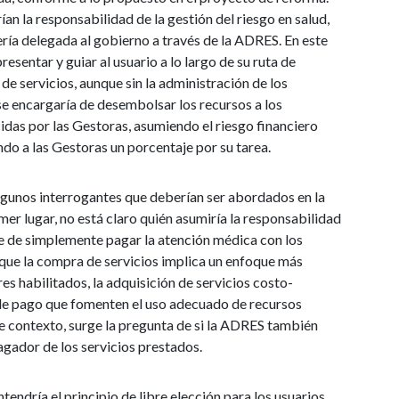
an la responsabilidad de la gestión del riesgo en salud,
sería delegada al gobierno a través de la ADRES. En este
resentar y guiar al usuario a lo largo de su ruta de
de servicios, aunque sin la administración de los
se encargaría de desembolsar los recursos a los
idas por las Gestoras, asumiendo el riesgo financiero
do a las Gestoras un porcentaje por su tarea.
lgunos interrogantes que deberían ser abordados en la
mer lugar, no está claro quién asumiría la responsabilidad
te de simplemente pagar la atención médica con los
ue la compra de servicios implica un enfoque más
es habilitados, la adquisición de servicios costo-
de pago que fomenten el uso adecuado de recursos
te contexto, surge la pregunta de si la ADRES también
 pagador de los servicios prestados.
tendría el principio de libre elección para los usuarios.