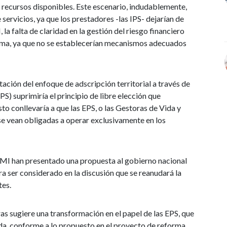
 recursos disponibles. Este escenario, indudablemente,
 servicios, ya que los prestadores -las IPS- dejarían de
a falta de claridad en la gestión del riesgo financiero
tema, ya que no se establecerían mecanismos adecuados
ación del enfoque de adscripción territorial a través de
S) suprimiría el principio de libre elección que
to conllevaría a que las EPS, o las Gestoras de Vida y
 se vean obligadas a operar exclusivamente en los
EMI han presentado una propuesta al gobierno nacional
ra ser considerado en la discusión que se reanudará la
tes.
as sugiere una transformación en el papel de las EPS, que
da, conforme a lo propuesto en el proyecto de reforma.