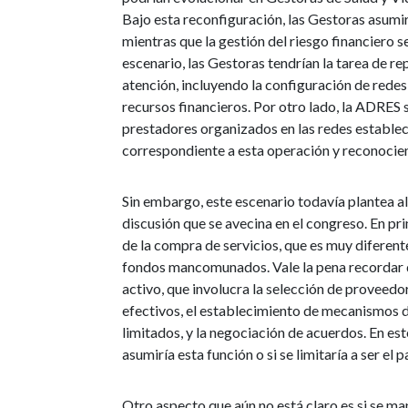
Bajo esta reconfiguración, las Gestoras asumirí
mientras que la gestión del riesgo financiero 
escenario, las Gestoras tendrían la tarea de rep
atención, incluyendo la configuración de redes 
recursos financieros. Por otro lado, la ADRES 
prestadores organizados en las redes establec
correspondiente a esta operación y reconocien
Sin embargo, este escenario todavía plantea a
discusión que se avecina en el congreso. En pri
de la compra de servicios, que es muy diferen
fondos mancomunados. Vale la pena recordar q
activo, que involucra la selección de proveedor
efectivos, el establecimiento de mecanismos 
limitados, y la negociación de acuerdos. En es
asumiría esta función o si se limitaría a ser el
Otro aspecto que aún no está claro es si se man