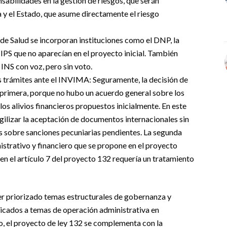
sabilidades en la gestión de riesgos, que serán
 y el Estado, que asume directamente el riesgo
de Salud se incorporan instituciones como el DNP, la
 IPS que no aparecían en el proyecto inicial. También
 INS con voz, pero sin voto.
os trámites ante el INVIMA:
Seguramente, la decisión de
La primera, porque no hubo un acuerdo general sobre los
 los alivios financieros propuestos inicialmente. En este
gilizar la aceptación de documentos internacionales sin
es sobre sanciones pecuniarias pendientes. La segunda
nistrativo y financiero que se propone en el proyecto
n el artículo 7 del proyecto 132 requería un tratamiento
r priorizado temas estructurales de gobernanza y
edicados a temas de operación administrativa en
o, el proyecto de ley 132 se complementa con la