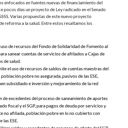
los enfocados en fuentes nuevas de financiamiento del
ce pocos días un proyecto de Ley radicado en el Senado
SGSSS. Varias propuestas de este nuevo proyecto
de reforma a la salud. Entre estos resaltamos los
l uso de recursos del Fondo de Solidaridad de Fomento al
a sanear cuentas de servicios de afiliados a Cajas de
s de salud.
mite el uso de recursos de saldos de cuentas maestras del
 población pobre no asegurada, pasivos de las ESE,
men subsidiado e inversión y mejoramiento de la red
ión de excedentes del proceso de saneamiento de aportes
ado fiscal y el SGP, para pagos de deuda por servicios y
e no afiliada, población pobre en lo no cubierto con
e las ESE.
utilizar saldos y excedentes de recursos de oferta del SGP