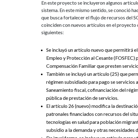
En este proyecto se incluyeron algunos artícu
sistema. En este mismo sentido, se conoció ha
que busca fortalecer el flujo de recursos del 
coinciden con nuevos artículos en el proyecto 
siguientes:
Se incluyó un artículo nuevo que permitirá e
Empleo y Protección al Cesante (FOSFEC) par
Compensación Familiar que presten servicio
También se incluyó un artículo (25) que per
régimen subsidiado para pago se servicios a
Saneamiento fiscal, cofinanciación del régi
pública de prestación de servicios.
El artículo 26 (nuevo) modifica la destinac
patronales financiados con recursos del situ
tecnologías en salud para población migrant
subsidio a la demanda y otras necesidades d
De igual forma, se incluye un artículo para 