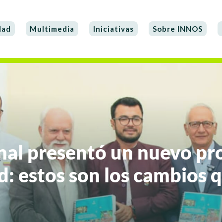
dad
Multimedia
Iniciativas
Sobre INNOS
onal presentó un nuevo pr
ud: estos son los cambios 