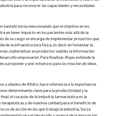
industria para reconocer las capacidades y necesidades
n Santafé inicia mencionando que el objetivo en los
ra en tener impacto en los pacientes más allá de la
avés de su cargo se encarga de implementar proyectos que
la de la infraestructura física, es decir en fomentar la
emás, materializar en productos viables la información
esarrollo empresarial. Para finalizar, Rojas extiende la
en a proponer y unir esfuerzos para la creación de ideas
s y aliados de Afidro, hace referencia a la importancia
como determinante clave para la productividad y la
final, el corazón de la industria farmacéutica es la
s terapéuticas y de máxima calidad para el beneficio de
 focos de acción en los que trabaja la industria, Sorza
r fundamental para el desarrollo y avance de la innovación