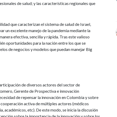
esionales de salud; y las características regionales que
lidad que caracterizan el sistema de salud de Israel,
evar un excelente manejo de la pandemia mediante la
anera efectiva, sencilla y rápida. Tras este valioso
én oportunidades para la nación entre los que se
delos de negocios y modelos que puedan manejar Big
articipación de diversos actores del sector de
l Romero, Gerente de Prospectiva e innovación
necesidad de repensar la innovación en Colombia y sobre
a cooperación activa de múltiples actores (médicos
ia, académicos, etc). De este modo, se inicia la discusión
cepción sobre la importancia de la innovación y sobre los