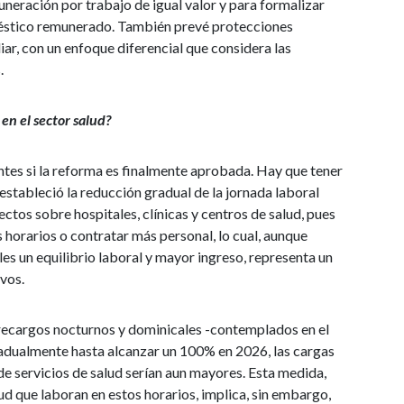
uneración por trabajo de igual valor y para formalizar
éstico remunerado. También prevé protecciones
iar, con un enfoque diferencial que considera las
.
 en el sector salud?
ntes si la reforma es finalmente aprobada. Hay que tener
estableció la reducción gradual de la jornada laboral
ctos sobre hospitales, clínicas y centros de salud, pues
s horarios o contratar más personal, lo cual, aunque
les un equilibrio laboral y mayor ingreso, representa un
vos.
s recargos nocturnos y dominicales -contemplados en el
radualmente hasta alcanzar un 100% en 2026, las cargas
 de servicios de salud serían aun mayores. Esta medida,
lud que laboran en estos horarios, implica, sin embargo,