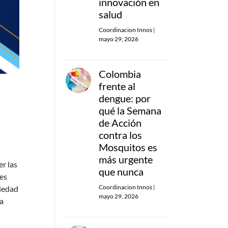
innovación en
salud
Coordinacion Innos
|
mayo 29, 2026
Colombia
frente al
e
dengue: por
qué la Semana
de Acción
contra los
Mosquitos es
más urgente
er las
que nunca
des
Coordinacion Innos
|
piedad
mayo 29, 2026
na