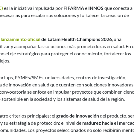
C)
es la iniciativa impulsada por
FIFARMA
e
INNOS
que conecta a 
cesarias para escalar sus soluciones y fortalecer la creación de
l
lanzamiento oficial
de Latam Health Champions 2026
, una
ibilizar y acompañar las soluciones más prometedoras en salud. En 
mo el eje estratégico para proteger el conocimiento, fortalecer los
lejos.
startups, PYMEs/SMEs, universidades, centros de investigación,
ma de innovación en salud que cuenten con soluciones innovadoras
a convocatoria se enfoca en impulsar proyectos que combinen cienc
sostenible en la sociedad y los sistemas de salud de la región.
tro criterios principales: el
grado de innovación
del producto, ser
y su estrategia de protección; el nivel de
madurez hacia el merca
 comunidades. Los proyectos seleccionados no solo recibirán ment