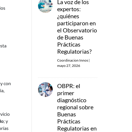
La voz de los
los
expertos:
¿quiénes
participaron en
el Observatorio
de Buenas
Prácticas
esta
Regulatorias?
Coordinacion Innos
|
mayo 27, 2026
 y con
OBPR: el
ia,
primer
diagnóstico
regional sobre
Buenas
vicio
Prácticas
do
; y
Regulatorias en
orías