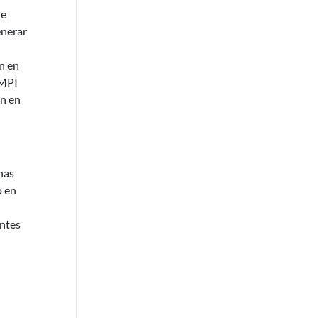
de
enerar
n en
OMPI
on en
has
o en
entes