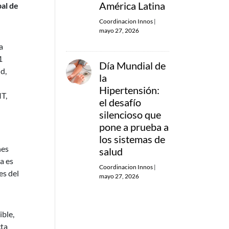
América Latina
al de
Coordinacion Innos
|
mayo 27, 2026
a
1
Día Mundial de
d,
la
Hipertensión:
IT,
el desafío
silencioso que
pone a prueba a
los sistemas de
nes
salud
a es
Coordinacion Innos
|
es del
mayo 27, 2026
ble,
cta