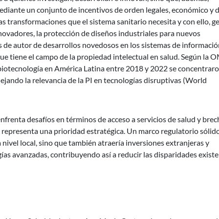
diante un conjunto de incentivos de orden legales, económico y 
as transformaciones que el sistema sanitario necesita y con ello, g
novadores, la protección de diseños industriales para nuevos
s de autor de desarrollos novedosos en los sistemas de informació
ue tiene el campo de la propiedad intelectual en salud. Según la 
 biotecnología en América Latina entre 2018 y 2022 se concentrar
ejando la relevancia de la PI en tecnologías disruptivas (World
frenta desafíos en términos de acceso a servicios de salud y brec
I representa una prioridad estratégica. Un marco regulatorio sólid
 nivel local, sino que también atraería inversiones extranjeras y
ogías avanzadas, contribuyendo así a reducir las disparidades exist