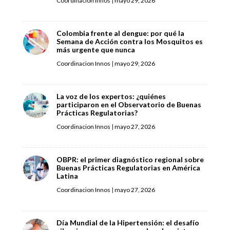
Coordinacion Innos
|
mayo 29, 2026
Colombia frente al dengue: por qué la
Semana de Acción contra los Mosquitos es
más urgente que nunca
Coordinacion Innos
|
mayo 29, 2026
La voz de los expertos: ¿quiénes
participaron en el Observatorio de Buenas
Prácticas Regulatorias?
Coordinacion Innos
|
mayo 27, 2026
OBPR: el primer diagnóstico regional sobre
Buenas Prácticas Regulatorias en América
Latina
Coordinacion Innos
|
mayo 27, 2026
Día Mundial de la Hipertensión: el desafío