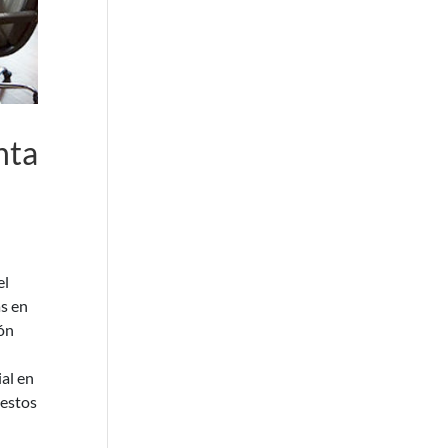
nta
el
s en
ión
al en
uestos