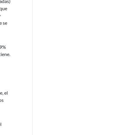
cadas)
 que
y
e se
09%
tiene.
, el
os
l