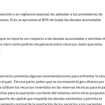
ención y en vigilancia especial, les adeudan a los prestadores de
de pesos. Esto se aproxima al 80% de todas las deudas acumuladas
 que se reporta con respecto a las deudas acumuladas y vencidas 
 es claro cómo podrán recuperarse estos recursos, dado que estas
.
 servicios presenta algunas recomendaciones para enfrentar la sit
 el país. De una parte, piden que se incremente el giro directo por
 utilicen los recursos invertidos en las reservas técnicas para el p
tías para la operación corriente del sistema; entre otras propuest
orte de capital que respalde las deudas existentes y permita la
ionamiento normal de la prestación de los servicios a los pacientes.