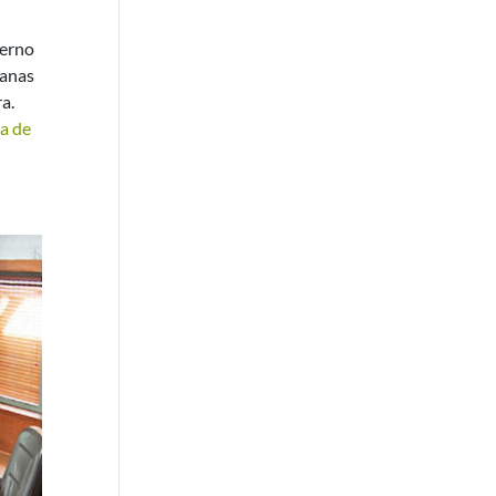
ierno
ianas
a.
ma de