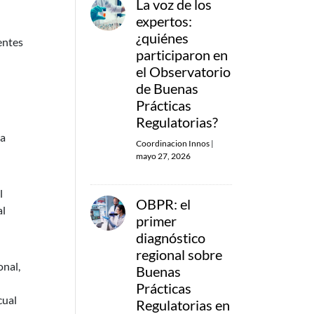
La voz de los
expertos:
¿quiénes
entes
participaron en
el Observatorio
de Buenas
Prácticas
Regulatorias?
La
Coordinacion Innos
|
mayo 27, 2026
l
OBPR: el
al
primer
diagnóstico
regional sobre
onal,
Buenas
Prácticas
cual
Regulatorias en