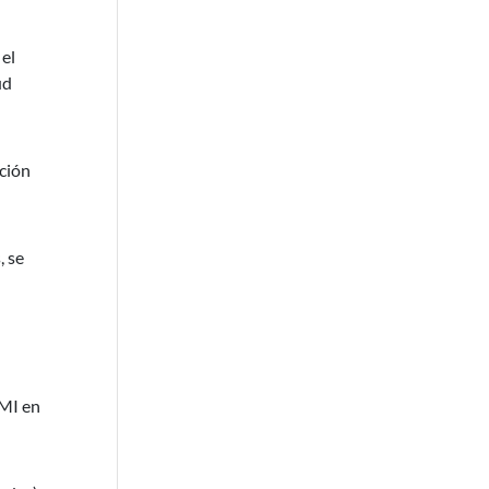
 el
ud
ción
, se
EMI en