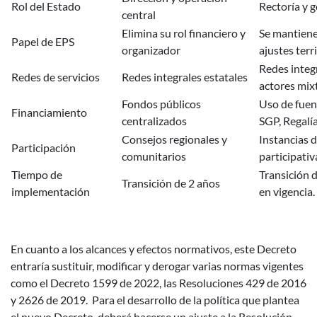
Rol del Estado
Rectoría y g
central
Elimina su rol financiero y
Se mantiene
Papel de EPS
organizador
ajustes terr
Redes integ
Redes de servicios
Redes integrales estatales
actores mix
Fondos públicos
Uso de fuen
Financiamiento
centralizados
SGP, Regalías
Consejos regionales y
Instancias 
Participación
comunitarios
participativ
Tiempo de
Transición 
Transición de 2 años
implementación
en vigencia.
En cuanto a los alcances y efectos normativos, este Decreto
entraría sustituir, modificar y derogar varias normas vigentes
como el Decreto 1599 de 2022, las Resoluciones 429 de 2016
y 2626 de 2019. Para el desarrollo de la política que plantea
el nuevo Decreto, deberá hacerse un ajuste a la Resolución