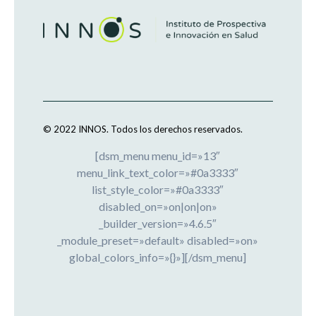
© 2022 INNOS.
Todos los derechos reservados.
[dsm_menu menu_id=»13″
menu_link_text_color=»#0a3333″
list_style_color=»#0a3333″
disabled_on=»on|on|on»
_builder_version=»4.6.5″
_module_preset=»default» disabled=»on»
global_colors_info=»{}»][/dsm_menu]