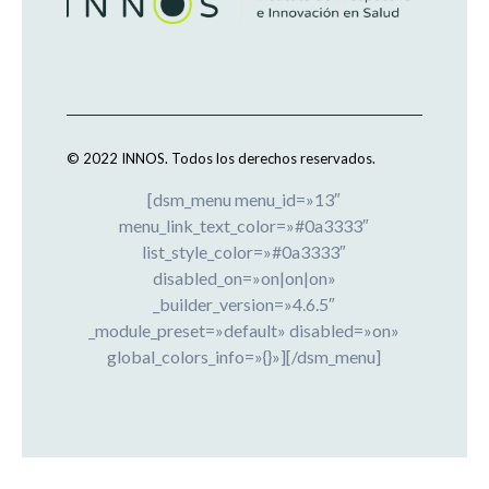
© 2022 INNOS.
Todos los derechos reservados.
[dsm_menu menu_id=»13″
menu_link_text_color=»#0a3333″
list_style_color=»#0a3333″
disabled_on=»on|on|on»
_builder_version=»4.6.5″
_module_preset=»default» disabled=»on»
global_colors_info=»{}»][/dsm_menu]