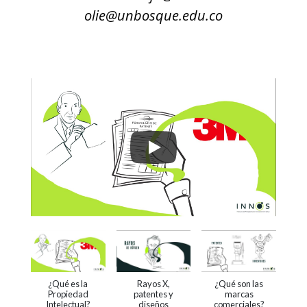
olie@unbosque.edu.co
¿Qué es la
Rayos X,
¿Qué son las
Propiedad
patentes y
marcas
Intelectual?
diseños
comerciales?