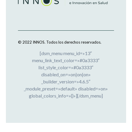
© 2022 INNOS.
Todos los derechos reservados.
[dsm_menu menu_id=»13″
menu_link_text_color=»#0a3333″
list_style_color=»#0a3333″
disabled_on=»on|on|on»
_builder_version=»4.6.5″
_module_preset=»default» disabled=»on»
global_colors_info=»{}»][/dsm_menu]