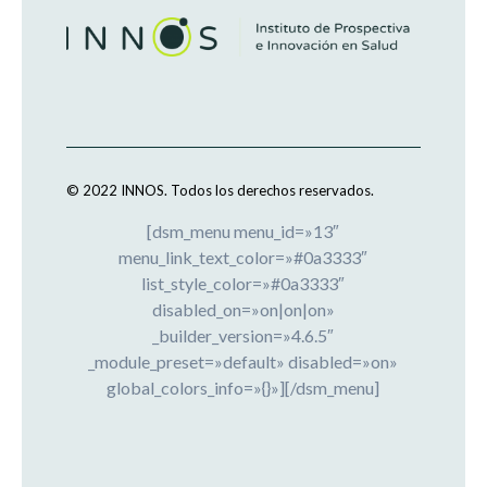
© 2022 INNOS.
Todos los derechos reservados.
[dsm_menu menu_id=»13″
menu_link_text_color=»#0a3333″
list_style_color=»#0a3333″
disabled_on=»on|on|on»
_builder_version=»4.6.5″
_module_preset=»default» disabled=»on»
global_colors_info=»{}»][/dsm_menu]