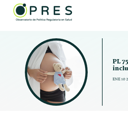
PL 7
incl
ENE 10 