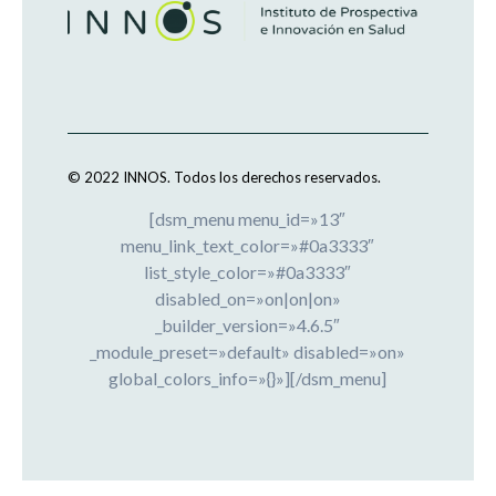
© 2022 INNOS.
Todos los derechos reservados.
[dsm_menu menu_id=»13″
menu_link_text_color=»#0a3333″
list_style_color=»#0a3333″
disabled_on=»on|on|on»
_builder_version=»4.6.5″
_module_preset=»default» disabled=»on»
global_colors_info=»{}»][/dsm_menu]