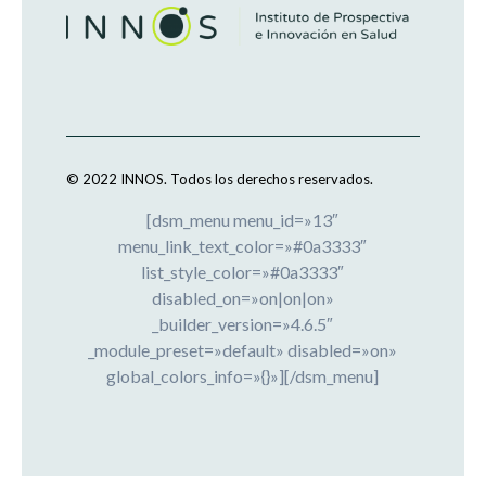
© 2022 INNOS.
Todos los derechos reservados.
[dsm_menu menu_id=»13″
menu_link_text_color=»#0a3333″
list_style_color=»#0a3333″
disabled_on=»on|on|on»
_builder_version=»4.6.5″
_module_preset=»default» disabled=»on»
global_colors_info=»{}»][/dsm_menu]