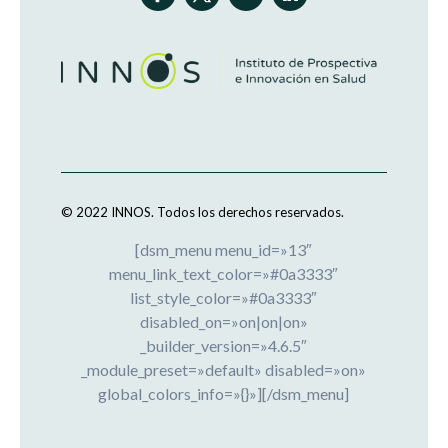
© 2022 INNOS.
Todos los derechos reservados.
[dsm_menu menu_id=»13″
menu_link_text_color=»#0a3333″
list_style_color=»#0a3333″
disabled_on=»on|on|on»
_builder_version=»4.6.5″
_module_preset=»default» disabled=»on»
global_colors_info=»{}»][/dsm_menu]