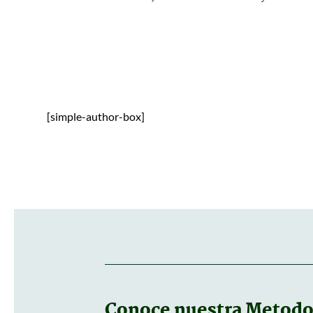
[simple-author-box]
Conoce nuestra
Metodol