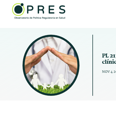
PL 21
clíni
NOV 4 2