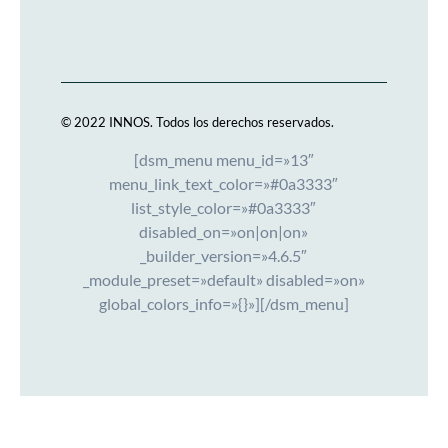
© 2022 INNOS.
Todos los derechos reservados.
[dsm_menu menu_id=»13″
menu_link_text_color=»#0a3333″
list_style_color=»#0a3333″
disabled_on=»on|on|on»
_builder_version=»4.6.5″
_module_preset=»default» disabled=»on»
global_colors_info=»{}»][/dsm_menu]