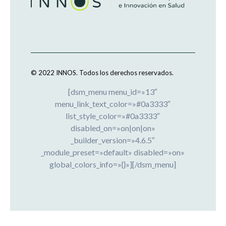
© 2022 INNOS.
Todos los derechos reservados.
[dsm_menu menu_id=»13″
menu_link_text_color=»#0a3333″
list_style_color=»#0a3333″
disabled_on=»on|on|on»
_builder_version=»4.6.5″
_module_preset=»default» disabled=»on»
global_colors_info=»{}»][/dsm_menu]