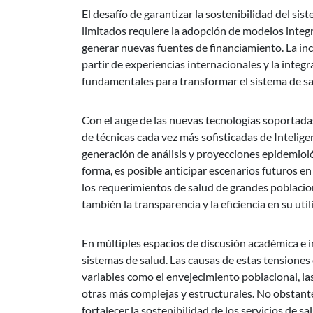
El desafío de garantizar la sostenibilidad del s
limitados requiere la adopción de modelos integra
generar nuevas fuentes de financiamiento. La inc
partir de experiencias internacionales y la inte
fundamentales para transformar el sistema de sal
Con el auge de las nuevas tecnologías soportadas 
de técnicas cada vez más sofisticadas de Inteligen
generación de análisis y proyecciones epidemioló
forma, es posible anticipar escenarios futuros 
los requerimientos de salud de grandes poblacione
también la transparencia y la eficiencia en su util
En múltiples espacios de discusión académica e in
sistemas de salud. Las causas de estas tensione
variables como el envejecimiento poblacional, la
otras más complejas y estructurales. No obstante
fortalecer la sostenibilidad de los servicios de s