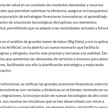
istema de salud en un contexto de crecientes demandas y recursos
les que permitan optimizar la eficiencia, asegurar la transparenci
orporación de estrategias financieras innovadoras, el aprendizaje 
gración de soluciones tecnológicas disruptivas son elementos
ud, permitiendo que se adapte a las necesidades actuales y futura
en el análisis de grandes bases de datos (Big Data) y con la aplic
cia Artificial; se ha abierto un nuevo escenario que facilita la
gicas y del gasto, mucho más precisas y cercanas a la realidad. De 
en los que aumentan las demandas de servicios e insumos para aten
s, facilitando con ello la planificación estratégica y mejorando
ización.
stitucional, se ratifican las grandes presiones financieras sobre lo
s económicas son variadas y dinámicas en el tiempo, teniendo en c
s migraciones, la incorporación de nuevas tecnologías de alto cost
, son muchas las iniciativas que se han desarrollado con miras a
alud básicos y especializados, sin generar gastos catastróficos para 