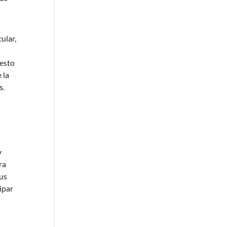
ular,
uesto
 la
s.
y
ra
sus
ipar