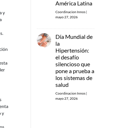
América Latina
Coordinacion Innos
|
a y
mayo 27, 2026
a
s.
Día Mundial de
la
ación
Hipertensión:
el desafío
esta
silencioso que
der
pone a prueba a
los sistemas de
salud
Coordinacion Innos
|
mayo 27, 2026
s
uenta
o y
los