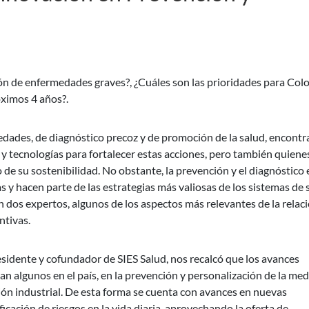
ción de enfermedades graves?, ¿Cuáles son las prioridades para Co
óximos 4 años?.
ades, de diagnóstico precoz y de promoción de la salud, encont
 y tecnologías para fortalecer estas acciones, pero también quiene
 de su sostenibilidad. No obstante, la prevención y el diagnóstico 
s y hacen parte de las estrategias más valiosas de los sistemas de 
n dos expertos, algunos de los aspectos más relevantes de la relac
ntivas.
sidente y cofundador de SIES Salud, nos recalcó que los avances
n algunos en el país, en la prevención y personalización de la med
ción industrial. De esta forma se cuenta con avances en nuevas
ficación de riesgos en la vida diaria, aprovechando la oferta de