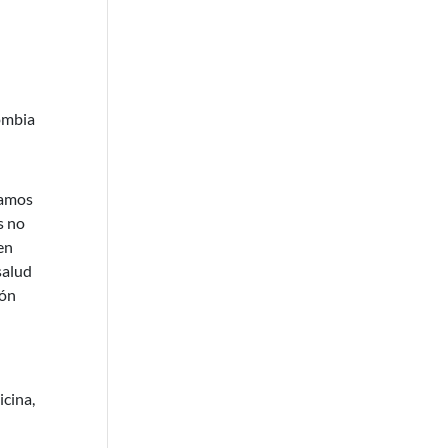
lombia
ramos
s no
en
salud
ión
icina,