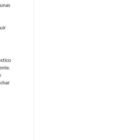
gunas
uir
óstico
ente.
e
uchar