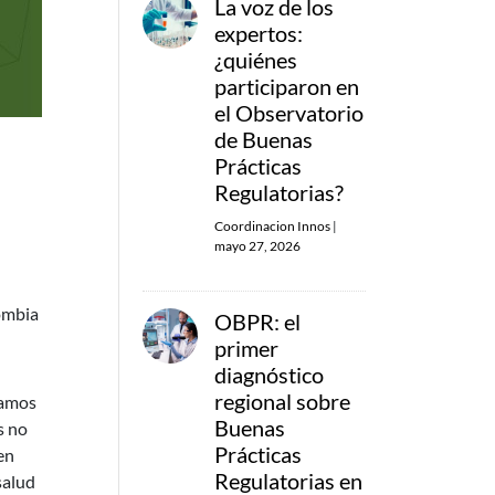
La voz de los
expertos:
¿quiénes
participaron en
el Observatorio
de Buenas
Prácticas
Regulatorias?
Coordinacion Innos
|
mayo 27, 2026
lombia
OBPR: el
primer
diagnóstico
regional sobre
ramos
Buenas
s no
Prácticas
en
Regulatorias en
salud