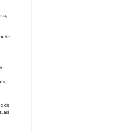
ico,
or de
e
ión,
do de
, así