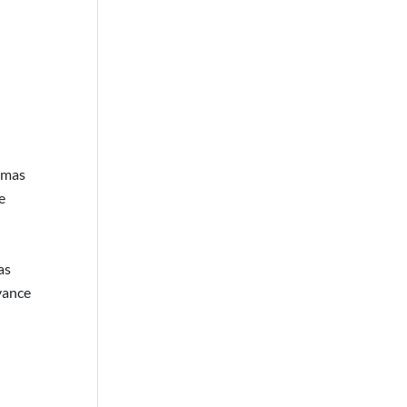
temas
e
as
vance