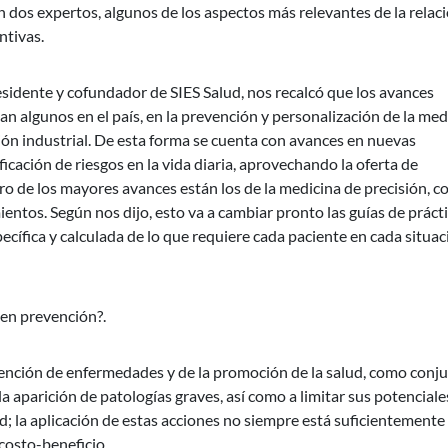
n dos expertos, algunos de los aspectos más relevantes de la relac
ntivas.
sidente y cofundador de SIES Salud, nos recalcó que los avances
n algunos en el país, en la prevención y personalización de la med
ción industrial. De esta forma se cuenta con avances en nuevas
ficación de riesgos en la vida diaria, aprovechando la oferta de
tro de los mayores avances están los de la medicina de precisión, c
entos. Según nos dijo, esto va a cambiar pronto las guías de práct
cífica y calculada de lo que requiere cada paciente en cada situac
 en prevención?.
vención de enfermedades y de la promoción de la salud, como conj
la aparición de patologías graves, así como a limitar sus potenciale
d; la aplicación de estas acciones no siempre está suficientemente
costo-beneficio.