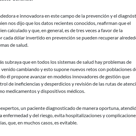
ndedora e innovadora en este campo de la prevención y el diagnóst
en nos dijo que los datos recientes conocidos, reafirman que el
en calculado y que, en general, es de tres veces a favor de la
or cada dólar invertido en prevención se pueden recuperar alreded
emas de salud.
ás subraya que en todos los sistemas de salud hay problemas de
ha venido cambiando y esto supone nuevos retos con poblaciones d
llo él propone avanzar en modelos innovadores de gestión que
ol de ineficiencias y desperdicios y revisión de las rutas de atenc
omo medicamentos y dispositivos médicos.
s expertos, un paciente diagnosticado de manera oportuna, atendi
enfermedad y del riesgo, evita hospitalizaciones y complicaciones
as, que, en muchos casos, es evitable.