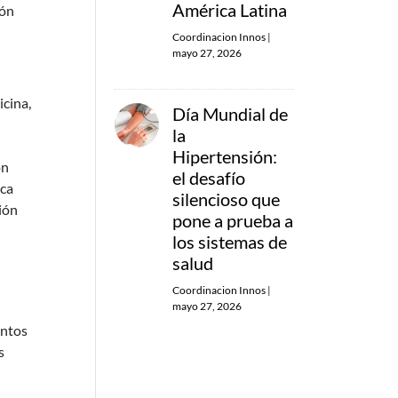
América Latina
ión
Coordinacion Innos
|
mayo 27, 2026
icina,
Día Mundial de
la
Hipertensión:
on
el desafío
ica
silencioso que
ión
pone a prueba a
los sistemas de
salud
Coordinacion Innos
|
mayo 27, 2026
untos
s