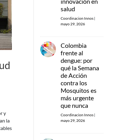
innovación en
salud
Coordinacion Innos
|
mayo 29, 2026
Colombia
frente al
dengue: por
lud
qué la Semana
de Acción
contra los
Mosquitos es
más urgente
que nunca
r y
Coordinacion Innos
|
an la
mayo 29, 2026
cables