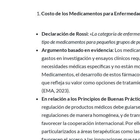
Costo de los Medicamentos para Enfermedad
Declaración de Rossi:
«
La categoría de enferme
tipo de medicamentos para pequeños grupos de pobl
Argumento basado en evidencia:
Los medicam
gastos en investigación y ensayos clínicos req
necesidades médicas específicas y no están mo
Medicamentos, el desarrollo de estos fármacos 
que refleja su valor como opciones de tratami
(EMA, 2023).
En relación a los Principios de Buenas Prácti
regulación de productos médicos debe guiarse p
regulaciones de manera homogénea, y de transp
favorecer la cooperación internacional. Por el
particularizados a áreas terapéuticas como la
favorecen el acceso a las innovaciones que se 