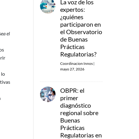
La voz de los
expertos:
¿quiénes
participaron en
el Observatorio
ea el
de Buenas
Prácticas
os
Regulatorias?
rir
Coordinacion Innos
|
mayo 27, 2026
 lo
tivas
OBPR: el
primer
a
diagnóstico
regional sobre
Buenas
Prácticas
Regulatorias en