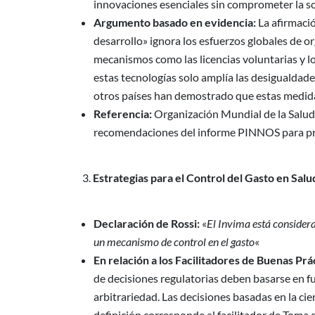
innovaciones esenciales sin comprometer la sos
Argumento basado en evidencia:
La afirmació
desarrollo» ignora los esfuerzos globales de
mecanismos como las licencias voluntarias y lo
estas tecnologías solo amplía las desigualdades
otros países han demostrado que estas medid
Referencia:
Organización Mundial de la Salud
recomendaciones del informe PINNOS para prom
Estrategias para el Control del Gasto en Salu
Declaración de Rossi:
«
El Invima está consider
un mecanismo de control en el gasto
«
En relación a los Facilitadores de Buenas Prá
de decisiones regulatorias deben basarse en fu
arbitrariedad. Las decisiones basadas en la ci
definición corresponde al facilitador de Toma d