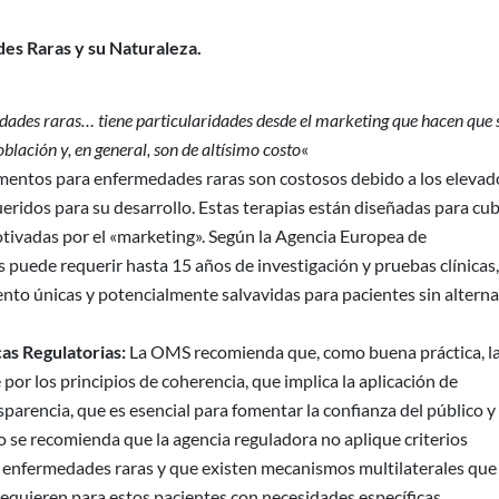
es Raras y su Naturaleza.
dades raras… tiene particularidades desde el marketing que hacen que s
ación y, en general, son de altísimo costo
«
entos para enfermedades raras son costosos debido a los elevad
ueridos para su desarrollo. Estas terapias están diseñadas para cub
tivadas por el «marketing». Según la Agencia Europea de
puede requerir hasta 15 años de investigación y pruebas clínicas,
ento únicas y potencialmente salvavidas para pacientes sin alterna
cas Regulatorias:
La OMS recomienda que, como buena práctica, l
or los principios de coherencia, que implica la aplicación de
arencia, que es esencial para fomentar la confianza del público y
lo se recomienda que la agencia reguladora no aplique criterios
s enfermedades raras y que existen mecanismos multilaterales que
requieren para estos pacientes con necesidades específicas.