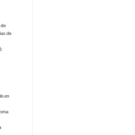
 de
ias de
);
do en
toma
a