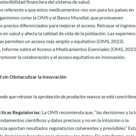
tenibilidad financiera del sistema de salud.
n referente a que estos medicamentos «no son para los países en
 organismos como la OMS y el Banco Mundial, que promueven
s precios diferenciados para mejorar el acceso. Retrasar el ingreso
 en salud y afecta la calidad de vida de la población. Las experienc
as permiten un acceso más amplio y equitativo (OMS, 2023).
, Informe sobre el Acceso a Medicamentos Esenciales (OMS, 2023
over la colaboración y el acceso equitativo en innovación.
d sin Obstaculizar la Innovación
ando que retrasar la aprobación de productos nuevos se está convirtien
cticas Regulatorias:
La OMS recomienda que, “las decisiones y la 
ndamentos científicos y datos precisos y no en la intuición o la
encia aportan resultados regulatorios coherentes y previsibles” Est
e decisiones basadas en la ciencia y los datos. De esta forma, es la