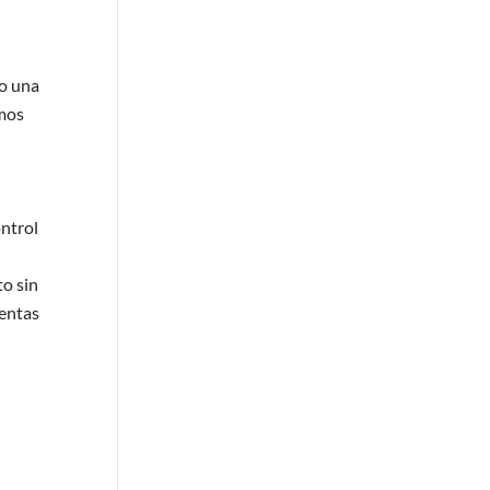
mo una
smos
l
ntrol
to sin
ientas