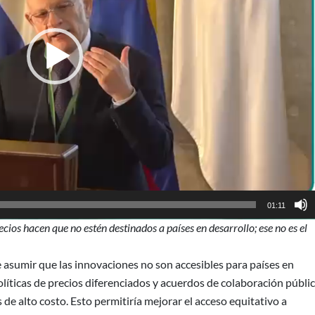
01:11
cios hacen que no estén destinados a países en desarrollo; ese no es el
 asumir que las innovaciones no son accesibles para países en
líticas de precios diferenciados y acuerdos de colaboración públi
de alto costo. Esto permitiría mejorar el acceso equitativo a