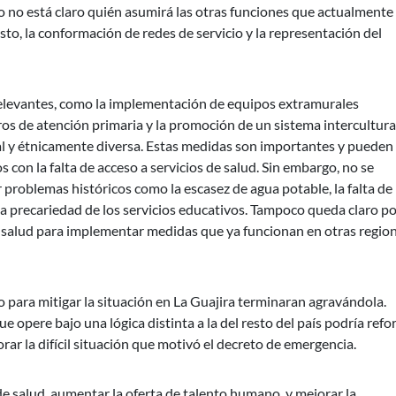
ro no está claro quién asumirá las otras funciones que actualmente
sto, la conformación de redes de servicio y la representación del
elevantes, como la implementación de equipos extramurales
ntros de atención primaria y la promoción de un sistema intercultura
al y étnicamente diversa. Estas medidas son importantes y pueden
con la falta de acceso a servicios de salud. Sin embargo, no se
roblemas históricos como la escasez de agua potable, la falta de
la precariedad de los servicios educativos. Tampoco queda claro p
e salud para implementar medidas que ya funcionan en otras regio
o para mitigar la situación en La Guajira terminaran agravándola.
opere bajo una lógica distinta a la del resto del país podría refor
ar la difícil situación que motivó el decreto de emergencia.
 de salud, aumentar la oferta de talento humano, y mejorar la