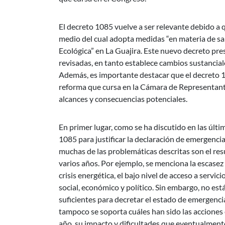
El decreto 1085 vuelve a ser relevante debido a 
medio del cual adopta medidas “en materia de sa
Ecológica” en La Guajira. Este nuevo decreto pre
revisadas, en tanto establece cambios sustancia
Además, es importante destacar que el decreto 1
reforma que cursa en la Cámara de Representantes
alcances y consecuencias potenciales.
En primer lugar, como se ha discutido en las últi
1085 para justificar la declaración de emergencia
muchas de las problemáticas descritas son el res
varios años. Por ejemplo, se menciona la escasez d
crisis energética, el bajo nivel de acceso a servi
social, económico y político. Sin embargo, no es
suficientes para decretar el estado de emergencia
tampoco se soporta cuáles han sido las acciones
año, su impacto y dificultades que eventualmen