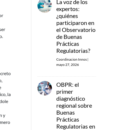
La voz de los
expertos:
¿quiénes
or
participaron en
el Observatorio
ser
de Buenas
o.
Prácticas
Regulatorias?
Coordinacion Innos
|
mayo 27, 2026
ecreto
o,
OBPR: el
e
primer
co, la
diagnóstico
ndole
regional sobre
Buenas
n y
Prácticas
imero
Regulatorias en