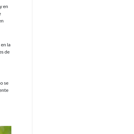
y en
e
en
 en la
es de
mo se
sente