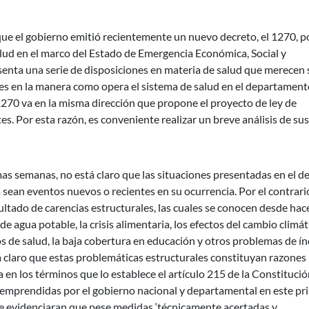
que el gobierno emitió recientemente un nuevo decreto, el 1270, p
lud en el marco del Estado de Emergencia Económica, Social y
senta una serie de disposiciones en materia de salud que merecen 
les en la manera como opera el sistema de salud en el departament
270 va en la misma dirección que propone el proyecto de ley de
. Por esta razón, es conveniente realizar un breve análisis de sus
mas semanas, no está claro que las situaciones presentadas en el d
 sean eventos nuevos o recientes en su ocurrencia. Por el contrari
ultado de carencias estructurales, las cuales se conocen desde hac
e agua potable, la crisis alimentaria, los efectos del cambio climáti
cios de salud, la baja cobertura en educación y otros problemas de í
tá claro que estas problemáticas estructurales constituyan razones
 en los términos que lo establece el artículo 215 de la Constitució
 emprendidas por el gobierno nacional y departamental en este pr
te evidenciaran que pese medidas ‘técnicamente acertadas y