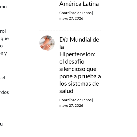
América Latina
ismo
Coordinacion Innos
|
mayo 27, 2026
rol
o que
Día Mundial de
lo
la
ón y
Hipertensión:
el desafío
silencioso que
pone a prueba a
 el
los sistemas de
salud
erdos
Coordinacion Innos
|
mayo 27, 2026
su