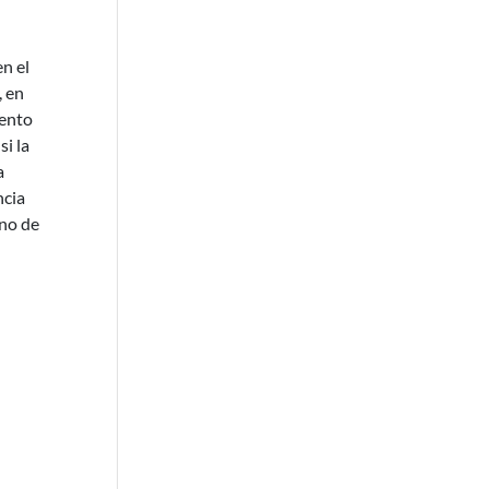
en el
, en
iento
si la
a
ncia
rno de