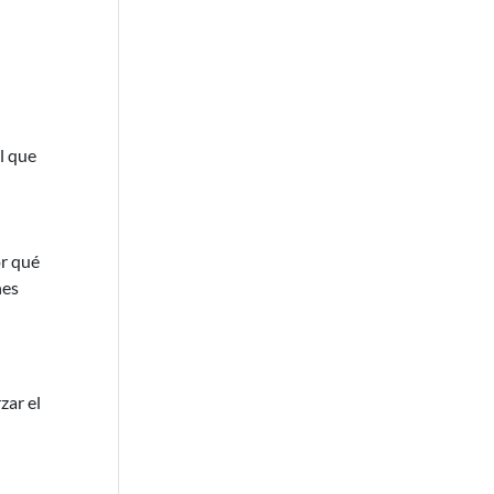
l que
or qué
nes
zar el