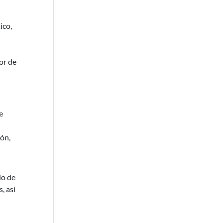
ico,
or de
e
ión,
do de
, así