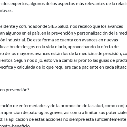
n dos expertos, algunos de los aspectos más relevantes de la relac
ntivas.
sidente y cofundador de SIES Salud, nos recalcó que los avances
n algunos en el país, en la prevención y personalización de la med
ción industrial. De esta forma se cuenta con avances en nuevas
ficación de riesgos en la vida diaria, aprovechando la oferta de
tro de los mayores avances están los de la medicina de precisión, c
entos. Según nos dijo, esto va a cambiar pronto las guías de práct
cífica y calculada de lo que requiere cada paciente en cada situac
 en prevención?.
vención de enfermedades y de la promoción de la salud, como conj
la aparición de patologías graves, así como a limitar sus potenciale
d; la aplicación de estas acciones no siempre está suficientemente
costo-beneficio.