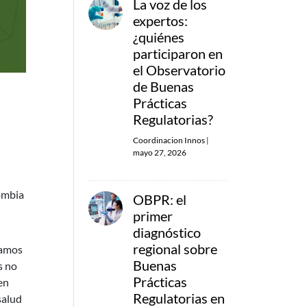
La voz de los
expertos:
¿quiénes
participaron en
el Observatorio
de Buenas
Prácticas
Regulatorias?
Coordinacion Innos
|
mayo 27, 2026
lombia
OBPR: el
primer
diagnóstico
regional sobre
ramos
Buenas
s no
Prácticas
en
Regulatorias en
salud