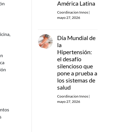
América Latina
ión
Coordinacion Innos
|
mayo 27, 2026
icina,
Día Mundial de
la
Hipertensión:
on
el desafío
ica
silencioso que
ión
pone a prueba a
los sistemas de
salud
Coordinacion Innos
|
mayo 27, 2026
untos
s