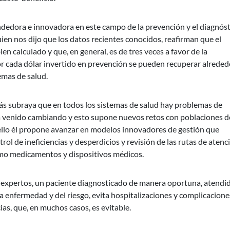
ndedora e innovadora en este campo de la prevención y el diagnóst
en nos dijo que los datos recientes conocidos, reafirman que el
en calculado y que, en general, es de tres veces a favor de la
or cada dólar invertido en prevención se pueden recuperar alreded
emas de salud.
ás subraya que en todos los sistemas de salud hay problemas de
ha venido cambiando y esto supone nuevos retos con poblaciones d
llo él propone avanzar en modelos innovadores de gestión que
ol de ineficiencias y desperdicios y revisión de las rutas de atenc
omo medicamentos y dispositivos médicos.
s expertos, un paciente diagnosticado de manera oportuna, atendi
enfermedad y del riesgo, evita hospitalizaciones y complicaciones
as, que, en muchos casos, es evitable.