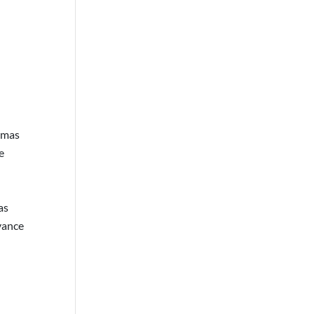
temas
e
as
vance