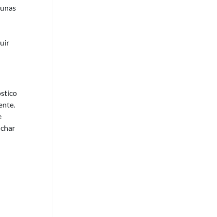
gunas
uir
óstico
ente.
e
uchar