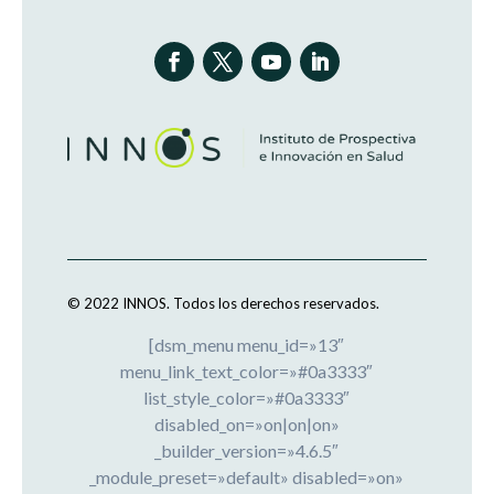
© 2022 INNOS.
Todos los derechos reservados.
[dsm_menu menu_id=»13″
menu_link_text_color=»#0a3333″
list_style_color=»#0a3333″
disabled_on=»on|on|on»
_builder_version=»4.6.5″
_module_preset=»default» disabled=»on»