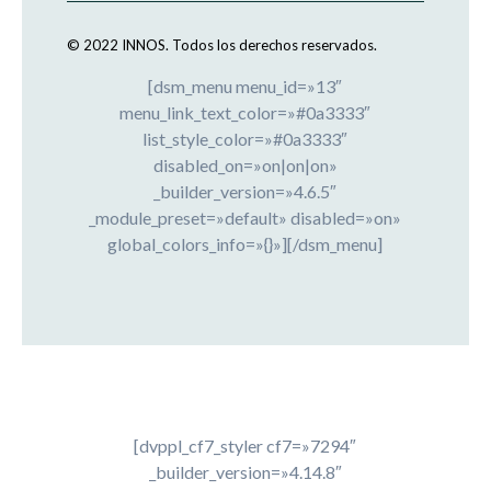
© 2022 INNOS.
Todos los derechos reservados.
[dsm_menu menu_id=»13″
menu_link_text_color=»#0a3333″
list_style_color=»#0a3333″
disabled_on=»on|on|on»
_builder_version=»4.6.5″
_module_preset=»default» disabled=»on»
global_colors_info=»{}»][/dsm_menu]
[dvppl_cf7_styler cf7=»7294″
_builder_version=»4.14.8″