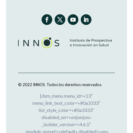
© 2022 INNOS.
Todos los derechos reservados.
[dsm_menu menu_id=»13″
menu_link_text_color=»#0a3333″
list_style_color=»#0a3333″
disabled_on=»on|on|on»
_builder_version=»4.6.5″
_module_preset=»default» disabled=»on»