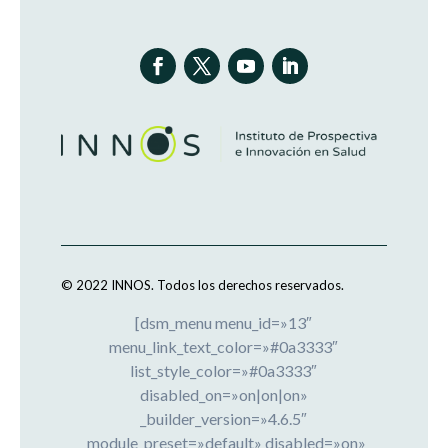
© 2022 INNOS.
Todos los derechos reservados.
[dsm_menu menu_id=»13″
menu_link_text_color=»#0a3333″
list_style_color=»#0a3333″
disabled_on=»on|on|on»
_builder_version=»4.6.5″
_module_preset=»default» disabled=»on»