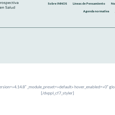
Sobre INNOS
Líneas de Pensamiento
No
Agenda normativa
ersion=»4.14.8″ _module_preset=»default» hover_enabled=»0″ glo
[/dvppl_cf7_styler]