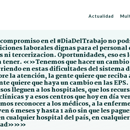
Actualidad
Mul
compromiso en el #DiaDelTrabajo no podrí
iciones laborales dignas para el personal
s ni tercerizacion. Oportunidades, eso es 
a tener. «»Tenemos que hacer un cambio a
riendo en estas dificultades del sistema d
re la atención, la gente quiere que reci
nte quiere que haya un cambio en las EPS. 
sos lleguen a los hospitales, que los recur
clínicas y a esos centros que hoy en día v
mos reconocer a los médicos, a la enfermer
en 6 meses y hasta 1 año sin que les pague
n cualquier hospital del país, en cualquie
idad»»»