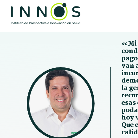
«Mi 
cond
pago
van 
incur
demo
la ge
recur
esas 
poda
hoy v
Que e
cal