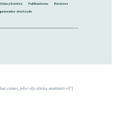
ticias y Eventos
Publicaciones
Recursos
geenrador-shortcode
bal_colors_info=»{}» sticky_enabled=»0″]