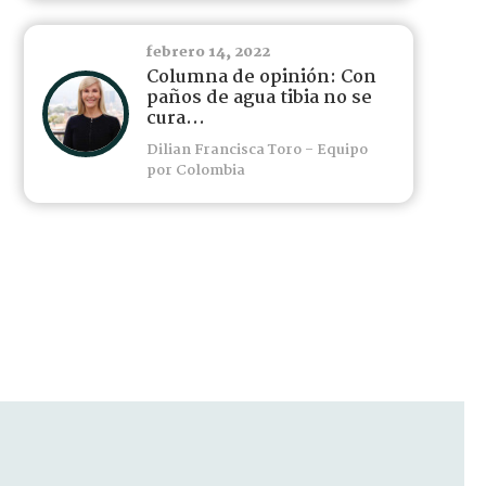
febrero 14, 2022
Columna de opinión: Con
paños de agua tibia no se
cura...
Dilian Francisca Toro - Equipo
por Colombia