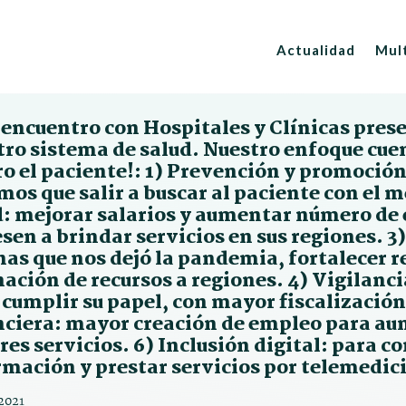
Actualidad
Mul
encuentro con Hospitales y Clínicas pres
tro sistema de salud. Nuestro enfoque cuen
ro el paciente!: 1) Prevención y promoción
os que salir a buscar al paciente con el m
d: mejorar salarios y aumentar número de e
sen a brindar servicios en sus regiones. 3
has que nos dejó la pandemia, fortalecer r
ación de recursos a regiones. 4) Vigilanci
cumplir su papel, con mayor fiscalización,
nciera: mayor creación de empleo para au
es servicios. 6) Inclusión digital: para c
rmación y prestar servicios por telemedi
2021