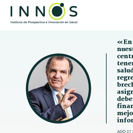
«En 
nues
cent
tenem
salu
regre
brec
asign
debe 
fina
mejor
info
AGO 27 