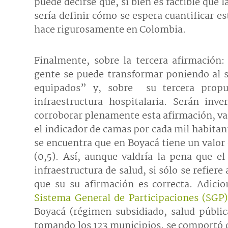
puede decirse que, si bien es factible que 
sería definir cómo se espera cuantificar 
hace rigurosamente en Colombia.
Finalmente, sobre la tercera afirmación
gente se puede transformar poniendo al se
equipados” y, sobre su tercera propu
infraestructura hospitalaria. Serán inv
corroborar plenamente esta afirmación, vale
el indicador de camas por cada mil habitant
se encuentra que en Boyacá tiene un valor 
(0,5). Así, aunque valdría la pena que el
infraestructura de salud, si sólo se refie
que su su afirmación es correcta. Adicio
Sistema General de Participaciones (SGP)
Boyacá (régimen subsidiado, salud pública
tomando los 123 municipios, se comportó d