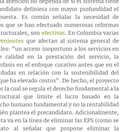
 la atención no dependa de si el sistema tiene
candidato definiera con mayor profundidad el
puesta. Es común señalar la necesidad de
os que se han efectuado numerosas reformas
tructurales, son
efectivas
. En Colombia varias
venientes
que afectan al sistema general de
llos: “un acceso inoportuno a los servicios en
e calidad en la prestación del servicio, la
énfasis en el enfoque curativo antes que en el
 dudas en relación con la sostenibilidad del
 que ha elevado costos”. De hecho, el proyecto
or la cual se regula el derecho fundamental a la
ructural que limite el lucro basado en la
recho humano fundamental y no la rentabilidad
bién plantea el precandidato. Adicionalmente,
a va en la línea de eliminar las EPS (como se
ato al señalar que propone eliminar la