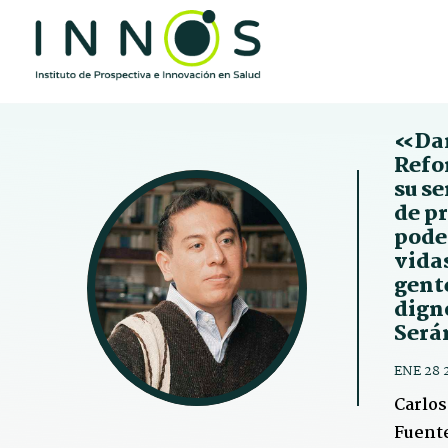
«Dam
Refor
su se
de pr
pode
vidas
gent
dign
Será
ENE 28 
Carlos
Fuent