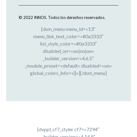
© 2022 INNOS.
Todos los derechos reservados.
[dsm_menu menu_id=»13″
menu_link_text_color=»#0a3333″
list_style_color=»#0a3333″
disabled_on=»on|on|on»
_builder_version=»4.6.5″
_module_preset=»default» disabled=»on»
global_colors_info=»{}»][/dsm_menu]
[dvppl_cf7_styler cf7=»7294″
_builder_version=»4.14.8″