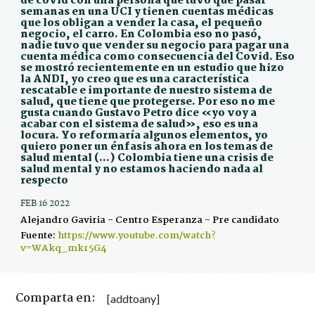
de covid con una persona que tuvo que pasar
semanas en una UCI y tienen cuentas médicas
que los obligan a vender la casa, el pequeño
negocio, el carro. En Colombia eso no pasó,
nadie tuvo que vender su negocio para pagar una
cuenta médica como consecuencia del Covid. Eso
se mostró recientemente en un estudio que hizo
la ANDI, yo creo que es una característica
rescatable e importante de nuestro sistema de
salud, que tiene que protegerse. Por eso no me
gusta cuando Gustavo Petro dice «yo voy a
acabar con el sistema de salud», eso es una
locura. Yo reformaría algunos elementos, yo
quiero poner un énfasis ahora en los temas de
salud mental (…) Colombia tiene una crisis de
salud mental y no estamos haciendo nada al
respecto
FEB 16 2022
Alejandro Gaviria - Centro Esperanza - Pre candidato
Fuente:
https://www.youtube.com/watch?
v=WAkq_mkr5G4
Comparta en:
[addtoany]