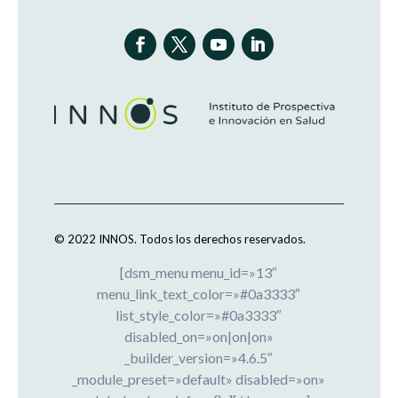
© 2022 INNOS.
Todos los derechos reservados.
[dsm_menu menu_id=»13″
menu_link_text_color=»#0a3333″
list_style_color=»#0a3333″
disabled_on=»on|on|on»
_builder_version=»4.6.5″
_module_preset=»default» disabled=»on»