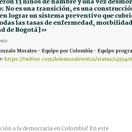
eron 13 niños de hambre y una vez desmon
: No es una transición, es una construcci
en lograr un sistema preventivo que cubrió
todas las tasas de enfermedad, morbilidad
ad de Bogotá]»
2022
onzalo Morales - Equipo por Colombia - Equipo progr
e:
https://twitter.com/luismorales0621/status/14954
ción a la democracia en Colombia! En este