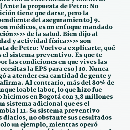
[Ante la propuesta de Petro: No
ición tiene que darse, pero la
pendiente del aseguramiento] 9.
 con médicos, es un enfoque mandado
ión»» de la salud. Bien dijo al
idad y actividad física»» son
ta de Petro: Vuelvo a explicarte, qué
s el sistema preventivo. Es que te
or las condiciones en que vives las
necesitas la EPS para eso] 10. Nunca
 a atender esa cantidad de gente y
afirma. Al contrario, más del 80% de
nque loable labor, lo que hizo fue
lo hicimos en Bogotá con 3,8 millones
un sistema adicional que es el
mbia] 11. Su sistema preventivo
 diarios, no obstante sus resultados
Solo un ejemplo, mientras operó