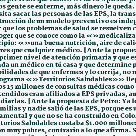
s gente se enferme, más dinero le queda. 
ita sacar las personas de las EPS, la trans
trucción de un modelo preventivo es inde
r que los problemas de salud se resuelven
coger que se conoce como la «»medicalizac
cipio: «»una buena nutrición, aire de cal
res que cualquier médico. [Ante la propues
 primer nivel de atención primaria y que e
nda un médico en tú casa y que determine p
ilidades de que enfermes y lo corrija, no 
rograma «»Territorios Saludables»» llegó
s 15 millones de consultas médicas como 
tendidos eran afiliados a EPS privadas, au
idiarlas. [Ante la propuesta de Petro: Ya 
milias y nadie salió de las EPS, porque es 
amental y que no se ha construido en Colo
itorios Saludables costaba $1.000 millones
on muy pobres, contrario a lo que afirma. 