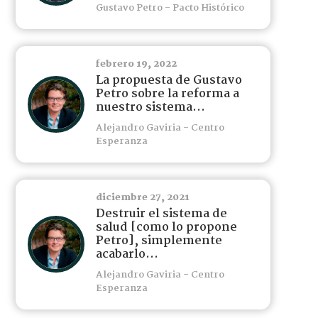
Gustavo Petro - Pacto Histórico
febrero 19, 2022
La propuesta de Gustavo
Petro sobre la reforma a
nuestro sistema...
Alejandro Gaviria - Centro
Esperanza
diciembre 27, 2021
Destruir el sistema de
salud [como lo propone
Petro], simplemente
acabarlo...
Alejandro Gaviria - Centro
Esperanza