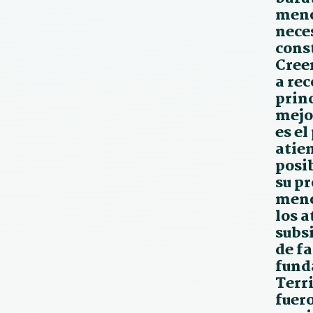
meno
neces
cons
Cree
a re
prin
mejo
es el
atie
posib
su p
meno
los a
subs
de fa
fund
Terr
fuer