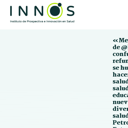
«Me 
de @
conf
refu
se h
hace
salu
salu
educa
nuev
dive
salud
Petr