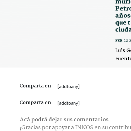
muri
Petro
años
que 
ciud
FEB 20 
Luis G
Fuent
Comparta en:
[addtoany]
Comparta en:
[addtoany]
Acá podrá dejar sus comentarios
¡Gracias por apoyar a INNOS en su contribu