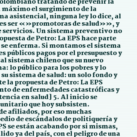
 colombiano tratando de prevenir la
l máximo el surgimiento de la
a asistencial, ninguna ley lo dice, al
al es ser «»promotoras de salud»», y
e servicios. Un sistema preventivo no
ropuesta de Petro: La EPS hace parte
a se enferma. Si montamos el sistema
s públicos pagos por el presupuesto y
 al sistema chileno que su nuevo
: lo público para los pobres y lo
 su sistema de salud: un solo fondo y
te la propuesta de Petro: La EPS
ento de enfermedades catastróficas y
tencia en salud] 5. Al inicio se
unitario que hoy subsisten.
de afiliados, por eso muchas
edio de escándalos de politiquería y
EPS se están acabando por si mismas,
ido ya del país, con el peligro de una