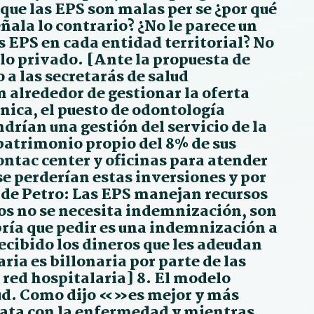
 que las EPS son malas per se ¿por qué
ñala lo contrario? ¿No le parece un
s EPS en cada entidad territorial? No
lo privado. [Ante la propuesta de
 a las secretarás de salud
n alrededor de gestionar la oferta
ínica, el puesto de odontología
endrían una gestión del servicio de la
patrimonio propio del 8% de sus
ntac center y oficinas para atender
 se perderían estas inversiones y por
 de Petro: Las EPS manejan recursos
rsos no se necesita indemnización, son
abría que pedir es una indemnización a
recibido los dineros que les adeudan
aria es billonaria por parte de las
 red hospitalaria] 8. El modelo
alud. Como dijo «»es mejor y más
lata con la enfermedad y mientras