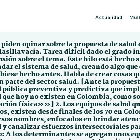
Actualidad
Mul
piden opinar sobre la propuesta de salud 
lasillavacia. Tarea difícil dado el grado 
usión sobre el tema. Este hilo está hecho 
ndar el sistema de salud, creando algo q
ubiese hecho antes. Habla de crear cosas q
n parte del sector salud. [Ante la propues
d pública preventiva y predictiva que impl
d que hoy no existen en Colombia, como son
ción física»»] 2. Los equipos de salud que
os, existen desde finales de los 70 en Col
rsos nombres, enfocados en brindar atenci
 y canalizar esfuerzos intersectoriales p
o: A los determinantes se agregan unos equ