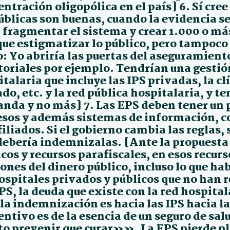
ntración oligopólica en el país] 6. Sí cree
úblicas son buenas, cuando la evidencia se
r fragmentar el sistema y crear 1.000 o má
que estigmatizar lo público, pero tampoco 
: Yo abriría las puertas del aseguramiento
itoriales por ejemplo. Tendrían una gestió
talaria que incluye las IPS privadas, la cl
do, etc. y la red pública hospitalaria, y t
nda y no más] 7. Las EPS deben tener un 
esos y además sistemas de información, co
filiados. Si el gobierno cambia las reglas,
 debería indemnizalas. [Ante la propuesta
cos y recursos parafiscales, en esos recu
ones del dinero público, incluso lo que h
ospitales privados y públicos que no han 
PS, la deuda que existe con la red hospital
la indemnización es hacia las IPS hacia la
entivo es de la esencia de un seguro de s
to prevenir que curar»». La EPS pierde p