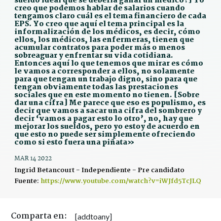
sueldo ideal que se debería ganar un médico?] Yo
creo que podemos hablar de salarios cuando
tengamos claro cuál es el tema financiero de cada
EPS. Yo creo que aquí el tema principal es la
informalización de los médicos, es decir, cómo
ellos, los médicos, las enfermeras, tienen que
acumular contratos para poder más o menos
sobreaguar y enfrentar su vida cotidiana.
Entonces aquí lo que tenemos que mirar es cómo
le vamos a corresponder a ellos, no solamente
para que tengan un trabajo digno, sino para que
tengan obviamente todas las prestaciones
sociales que en este momento no tienen. [Sobre
dar una cifra] Me parece que eso es populismo, es
decir que vamos a sacar una cifra del sombrero y
decir ‘vamos a pagar esto lo otro’, no, hay que
mejorar los sueldos, pero yo estoy de acuerdo en
que esto no puede ser simplemente ofreciendo
como si esto fuera una piñata»
MAR 14 2022
Ingrid Betancourt - Independiente - Pre candidato
Fuente:
https://www.youtube.com/watch?v=iWJfd5TcJLQ
Comparta en:
[addtoany]