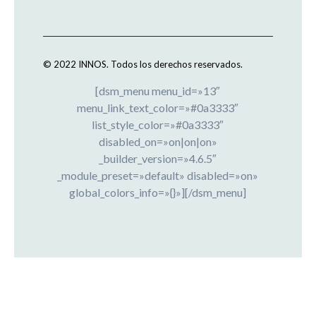
© 2022 INNOS.
Todos los derechos reservados.
[dsm_menu menu_id=»13″
menu_link_text_color=»#0a3333″
list_style_color=»#0a3333″
disabled_on=»on|on|on»
_builder_version=»4.6.5″
_module_preset=»default» disabled=»on»
global_colors_info=»{}»][/dsm_menu]