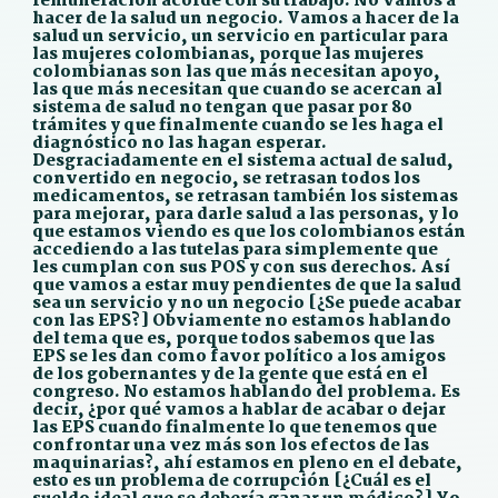
remuneración acorde con su trabajo. No vamos a
hacer de la salud un negocio. Vamos a hacer de la
salud un servicio, un servicio en particular para
las mujeres colombianas, porque las mujeres
colombianas son las que más necesitan apoyo,
las que más necesitan que cuando se acercan al
sistema de salud no tengan que pasar por 80
trámites y que finalmente cuando se les haga el
diagnóstico no las hagan esperar.
Desgraciadamente en el sistema actual de salud,
convertido en negocio, se retrasan todos los
medicamentos, se retrasan también los sistemas
para mejorar, para darle salud a las personas, y lo
que estamos viendo es que los colombianos están
accediendo a las tutelas para simplemente que
les cumplan con sus POS y con sus derechos. Así
que vamos a estar muy pendientes de que la salud
sea un servicio y no un negocio [¿Se puede acabar
con las EPS?] Obviamente no estamos hablando
del tema que es, porque todos sabemos que las
EPS se les dan como favor político a los amigos
de los gobernantes y de la gente que está en el
congreso. No estamos hablando del problema. Es
decir, ¿por qué vamos a hablar de acabar o dejar
las EPS cuando finalmente lo que tenemos que
confrontar una vez más son los efectos de las
maquinarias?, ahí estamos en pleno en el debate,
esto es un problema de corrupción [¿Cuál es el