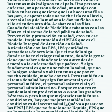
vamos a hacer es acabar con las filas. Es uno de
los temas más indignos en el país. Una persona
enferma, una persona de edad, una mujer con
niños en brazos que tiene que ir a hacer una fila a
las 3am, a esperar toda una noche fría con lluvia,
a ver si a las 9 de la mañana le dan un ficho a ver
si lo atienden otro día. Acabar con las filas.
Cuando fui alcalde de Medellín acabamos con las
filas en el sistema de la red pública de salud.
Prevención y promoción en salud, creo en ese
modelo. Implementación del MIAS que es el
Modelo Integral de Atención en Salud.
Articulación con las EPS, IPS y entidades
prestadoras de servicio. Que el modelo siga
donde se hace el triage realmente, donde la gente
tiene que saber a donde se le va a atender de
acuerdo a la enfermedad que padece. Y algo
fundamental es que no se roben la salud, que no
se la sigan robando y ahí tenemos que poner
mucho cuidado, mucho control. Pero también en
el tema de salud hay algo funamental y es el
personal médico, el personal asistencial y el
personal administrativo. Porque entonces en
pandemia siempre decimos «»son los grandes
héroes»» pero hay que mejorarle también sus
condiciones, hay que mejorar también las
condiciones del sector salud [¿Qué va a pasar con
las EPS?] EPS que no funcione se liquida, EPS que