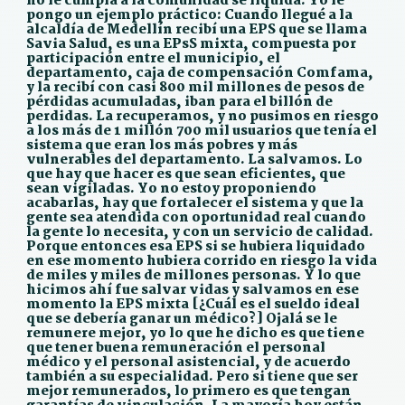
no le cumpla a la comunidad se liquida. Yo le
pongo un ejemplo práctico: Cuando llegué a la
alcaldía de Medellín recibí una EPS que se llama
Savia Salud, es una EPsS mixta, compuesta por
participación entre el municipio, el
departamento, caja de compensación Comfama,
y la recibí con casi 800 mil millones de pesos de
pérdidas acumuladas, iban para el billón de
perdidas. La recuperamos, y no pusimos en riesgo
a los más de 1 millón 700 mil usuarios que tenía el
sistema que eran los más pobres y más
vulnerables del departamento. La salvamos. Lo
que hay que hacer es que sean eficientes, que
sean vigiladas. Yo no estoy proponiendo
acabarlas, hay que fortalecer el sistema y que la
gente sea atendida con oportunidad real cuando
la gente lo necesita, y con un servicio de calidad.
Porque entonces esa EPS si se hubiera liquidado
en ese momento hubiera corrido en riesgo la vida
de miles y miles de millones personas. Y lo que
hicimos ahí fue salvar vidas y salvamos en ese
momento la EPS mixta [¿Cuál es el sueldo ideal
que se debería ganar un médico?] Ojalá se le
remunere mejor, yo lo que he dicho es que tiene
que tener buena remuneración el personal
médico y el personal asistencial, y de acuerdo
también a su especialidad. Pero si tiene que ser
mejor remunerados, lo primero es que tengan