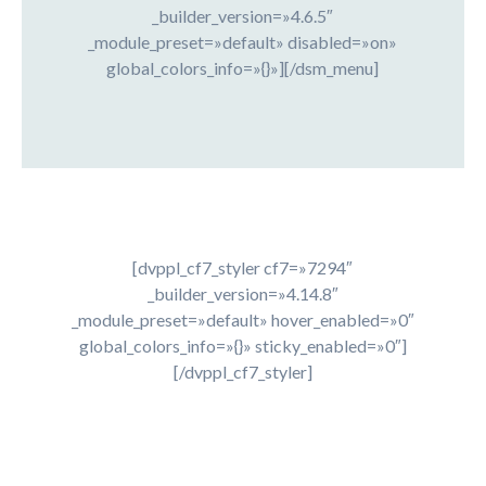
_builder_version=»4.6.5″
_module_preset=»default» disabled=»on»
global_colors_info=»{}»][/dsm_menu]
[dvppl_cf7_styler cf7=»7294″
_builder_version=»4.14.8″
_module_preset=»default» hover_enabled=»0″
global_colors_info=»{}» sticky_enabled=»0″]
[/dvppl_cf7_styler]