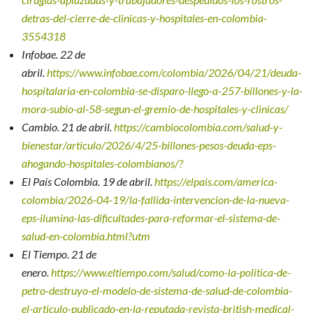
detras-del-cierre-de-clinicas-y-hospitales-en-colombia-
3554318
Infobae. 22 de
abril.
https://www.infobae.com/colombia/2026/04/21/deuda-
hospitalaria-en-colombia-se-disparo-llego-a-257-billones-y-la-
mora-subio-al-58-segun-el-gremio-de-hospitales-y-clinicas/
Cambio. 21 de abril.
https://cambiocolombia.com/salud-y-
bienestar/articulo/2026/4/25-billones-pesos-deuda-eps-
ahogando-hospitales-colombianos/?
El País Colombia. 19 de abril.
https://elpais.com/america-
colombia/2026-04-19/la-fallida-intervencion-de-la-nueva-
eps-ilumina-las-dificultades-para-reformar-el-sistema-de-
salud-en-colombia.html?utm
El Tiempo. 21 de
enero.
https://www.eltiempo.com/salud/como-la-politica-de-
petro-destruyo-el-modelo-de-sistema-de-salud-de-colombia-
el-articulo-publicado-en-la-reputada-revista-british-medical-