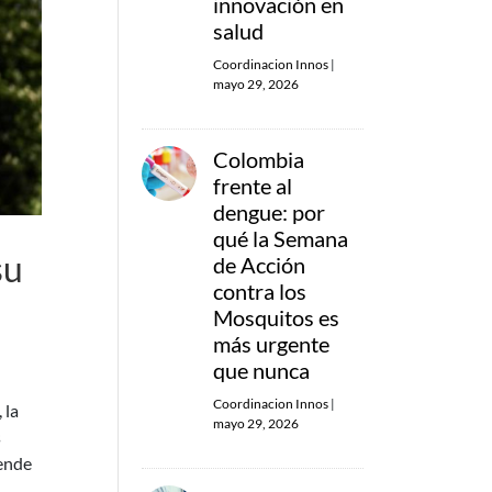
innovación en
salud
Coordinacion Innos
|
mayo 29, 2026
Colombia
frente al
dengue: por
qué la Semana
su
de Acción
contra los
Mosquitos es
más urgente
que nunca
Coordinacion Innos
|
 la
mayo 29, 2026
s
tende