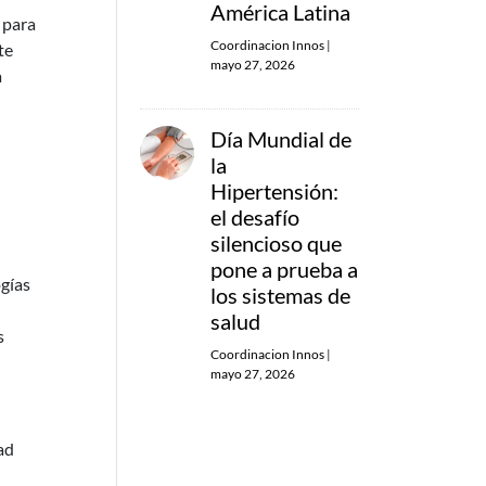
América Latina
 para
Coordinacion Innos
|
te
mayo 27, 2026
a
Día Mundial de
la
Hipertensión:
el desafío
silencioso que
pone a prueba a
ogías
los sistemas de
salud
s
Coordinacion Innos
|
mayo 27, 2026
ad