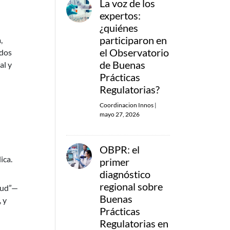
La voz de los
expertos:
¿quiénes
participaron en
,
el Observatorio
ados
de Buenas
al y
Prácticas
Regulatorias?
Coordinacion Innos
|
mayo 27, 2026
OBPR: el
ica.
primer
diagnóstico
regional sobre
alud”—
Buenas
 y
Prácticas
Regulatorias en