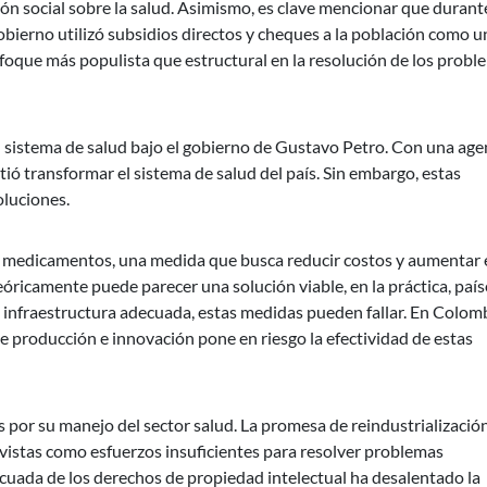
ón social sobre la salud. Asimismo, es clave mencionar que durante
obierno utilizó subsidios directos y cheques a la población como u
foque más populista que estructural en la resolución de los probl
su sistema de salud bajo el gobierno de Gustavo Petro. Con una ag
ió transformar el sistema de salud del país. Sin embargo, estas
luciones.
a medicamentos, una medida que busca reducir costos y aumentar 
óricamente puede parecer una solución viable, en la práctica, país
 infraestructura adecuada, estas medidas pueden fallar. En Colomb
de producción e innovación pone en riesgo la efectividad de estas
s por su manejo del sector salud. La promesa de reindustrialización
o vistas como esfuerzos insuficientes para resolver problemas
ecuada de los derechos de propiedad intelectual ha desalentado la