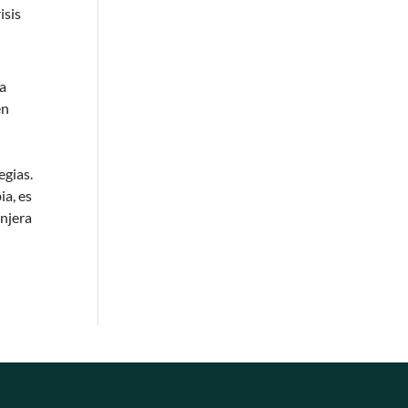
isis
a
en
egias.
ia, es
anjera