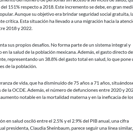
 del 151% respecto a 2018. Este incremento se debe, en gran medi
opular. Aunque su objetivo era brindar seguridad social gratuita, la
 crítica. Esta situación ha llevado a una migración hacia la atenc
tre 2018 y 2022.
ta sus propios desafíos. No forma parte de un sistema integral y
o en la salud de la población mexicana. Además, el gasto directo de
e, representando un 38.8% del gasto total en salud, lo que pone
s de la población.
eranza de vida, que ha disminuido de 75 años a 71 años, situándo
es de la OCDE. Además, el número de defunciones entre 2020 y 20
 aumento notable en la mortalidad materna y en la ineficacia de lo
 en salud osciló entre el 2.5% y el 2.9% del PIB anual, una cifra
tual presidenta, Claudia Sheinbaum, parece seguir una línea similar,