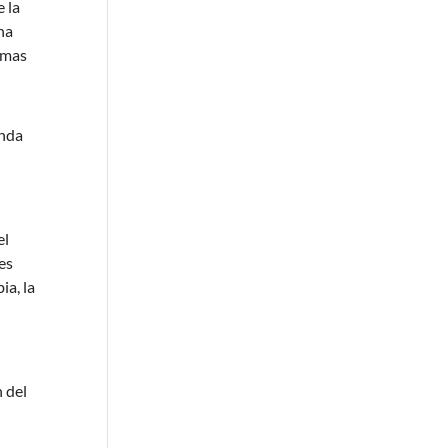
 la
na
emas
enda
el
es
ia, la
 del