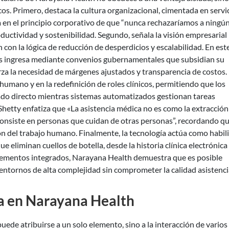
os. Primero, destaca la cultura organizacional, cimentada en servic
za en el principio corporativo de que “nunca rechazaríamos a ningú
oductividad y sostenibilidad. Segundo, señala la visión empresarial
n con la lógica de reducción de desperdicios y escalabilidad. En est
s ingresa mediante convenios gubernamentales que subsidian su
rza la necesidad de márgenes ajustados y transparencia de costos.
 humano y en la redefinición de roles clínicos, permitiendo que los
ado directo mientras sistemas automatizados gestionan tareas
. Shetty enfatiza que «La asistencia médica no es como la extracción
onsiste en personas que cuidan de otras personas”, recordando qu
ción del trabajo humano. Finalmente, la tecnología actúa como habil
e eliminan cuellos de botella, desde la historia clínica electrónica
 elementos integrados, Narayana Health demuestra que es posible
 entornos de alta complejidad sin comprometer la calidad asistenci
ia en Narayana Health
ede atribuirse a un solo elemento, sino a la interacción de varios