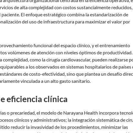
 arquitectura organizacional centrada en la eficiencia operativa, 
rvicios de alta complejidad con costos sustancialmente reducidos,
l paciente. El enfoque estratégico combina la estandarización de
ionalización del uso de infraestructura para maximizar el valor por
l aprovechamiento funcional del espacio clínico, y el entrenamiento
ltos volúmenes de atención con niveles óptimos de productividad.
a complejidad, como la cirugía cardiovascular, pueden realizarse p
quiparables a los observados en sistemas hospitalarios de países
 estándares de costo-efectividad, sino que plantea un desafío direc
sariamente vinculada a un alto gasto sanitario.
 eficiencia clínica
rias o precariedad, el modelo de Narayana Health incorpora tecnol
esos clínicos y administrativos; la integración sistemática de cir
ido reducir la invasividad de los procedimientos, minimizar las