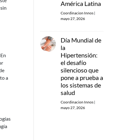
este
América Latina
 sin
Coordinacion Innos
|
mayo 27, 2026
Día Mundial de
la
Hipertensión:
 En
el desafío
or
silencioso que
 de
pone a prueba a
to a
los sistemas de
salud
Coordinacion Innos
|
mayo 27, 2026
ogías
ugía