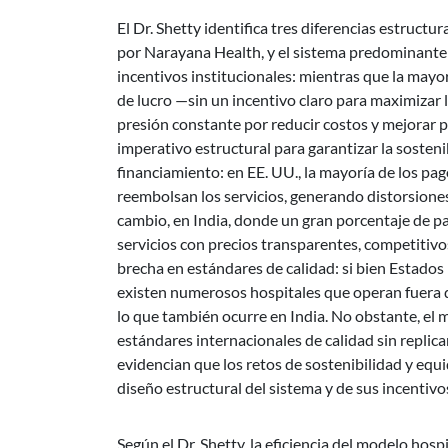
El Dr. Shetty identifica tres diferencias estruct
por Narayana Health, y el sistema predominante 
incentivos institucionales: mientras que la mayo
de lucro —sin un incentivo claro para maximizar l
presión constante por reducir costos y mejorar pr
imperativo estructural para garantizar la sosteni
financiamiento: en EE. UU., la mayoría de los pag
reembolsan los servicios, generando distorsiones 
cambio, en India, donde un gran porcentaje de pa
servicios con precios transparentes, competitivos
brecha en estándares de calidad: si bien Estados
existen numerosos hospitales que operan fuera d
lo que también ocurre en India. No obstante, el
estándares internacionales de calidad sin replica
evidencian que los retos de sostenibilidad y equ
diseño estructural del sistema y de sus incentiv
Según el Dr. Shetty, la eficiencia del modelo hos