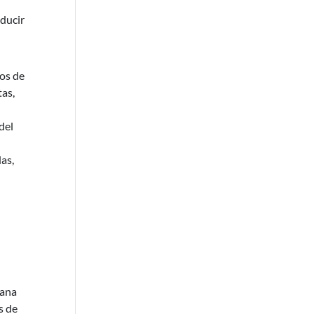
educir
dos de
tas,
del
as,
yana
s de