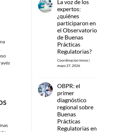
La voz de los
expertos:
¿quiénes
participaron en
el Observatorio
de Buenas
una
Prácticas
,
Regulatorias?
oso
Coordinacion Innos
|
ravés
mayo 27, 2026
OBPR: el
primer
diagnóstico
os
regional sobre
Buenas
Prácticas
emas
Regulatorias en