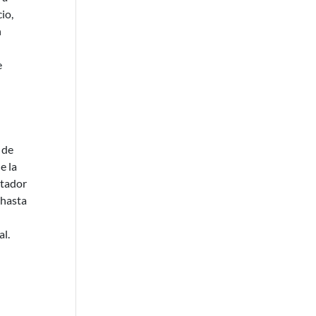
io,
n
e
 de
e la
itador
 hasta
al.