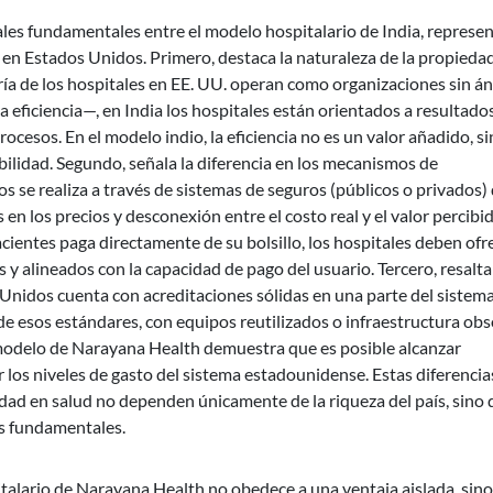
urales fundamentales entre el modelo hospitalario de India, represe
en Estados Unidos. Primero, destaca la naturaleza de la propiedad
ría de los hospitales en EE. UU. operan como organizaciones sin á
a eficiencia—, en India los hospitales están orientados a resultado
ocesos. En el modelo indio, la eficiencia no es un valor añadido, s
bilidad. Segundo, señala la diferencia en los mecanismos de
os se realiza a través de sistemas de seguros (públicos o privados)
en los precios y desconexión entre el costo real y el valor percibi
cientes paga directamente de su bolsillo, los hospitales deben ofr
 y alineados con la capacidad de pago del usuario. Tercero, resalta
 Unidos cuenta con acreditaciones sólidas en una parte del sistema
e esos estándares, con equipos reutilizados o infraestructura obs
 modelo de Narayana Health demuestra que es posible alcanzar
r los niveles de gasto del sistema estadounidense. Estas diferencia
idad en salud no dependen únicamente de la riqueza del país, sino 
os fundamentales.
pitalario de Narayana Health no obedece a una ventaja aislada, sino