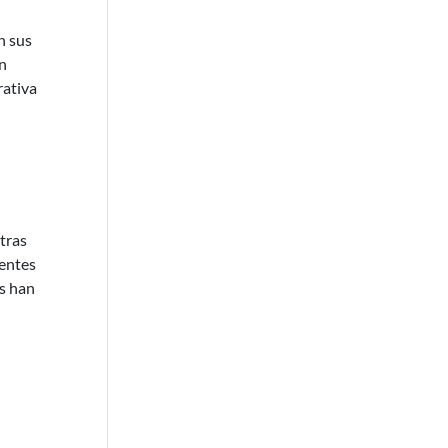
n sus
un
rativa
tras
ientes
as han