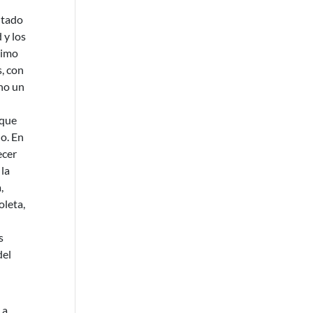
ntado
 y los
nimo
s, con
ino un
 que
do. En
ecer
 la
,
oleta,
s
del
 a