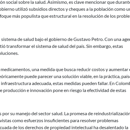
ón social sobre la salud. Asimismo, es clave mencionar que durante
obierno utilizó subsidios directos y cheques a la población como u
foque más populista que estructural en la resolución de los probl
su sistema de salud bajo el gobierno de Gustavo Petro. Con una ag
ió transformar el sistema de salud del país. Sin embargo, estas
luciones.
a medicamentos, una medida que busca reducir costos y aumentar 
óricamente puede parecer una solución viable, en la práctica, país
 infraestructura adecuada, estas medidas pueden fallar. En Colomb
de producción e innovación pone en riesgo la efectividad de estas
s por su manejo del sector salud. La promesa de reindustrialización
o vistas como esfuerzos insuficientes para resolver problemas
ecuada de los derechos de propiedad intelectual ha desalentado la