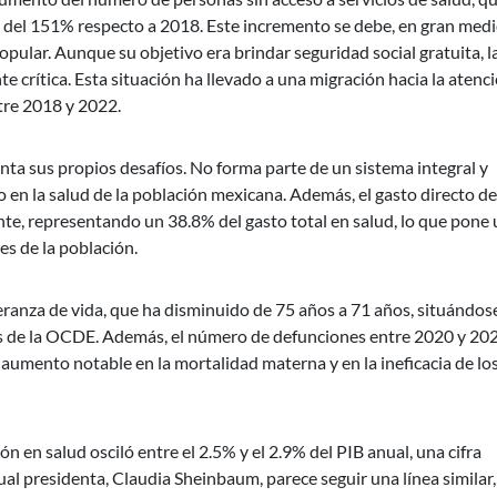
 del 151% respecto a 2018. Este incremento se debe, en gran medi
opular. Aunque su objetivo era brindar seguridad social gratuita, la
 crítica. Esta situación ha llevado a una migración hacia la atenc
tre 2018 y 2022.
ta sus propios desafíos. No forma parte de un sistema integral y
o en la salud de la población mexicana. Además, el gasto directo de
e, representando un 38.8% del gasto total en salud, lo que pone
s de la población.
eranza de vida, que ha disminuido de 75 años a 71 años, situándo
es de la OCDE. Además, el número de defunciones entre 2020 y 20
 aumento notable en la mortalidad materna y en la ineficacia de lo
 en salud osciló entre el 2.5% y el 2.9% del PIB anual, una cifra
tual presidenta, Claudia Sheinbaum, parece seguir una línea similar,