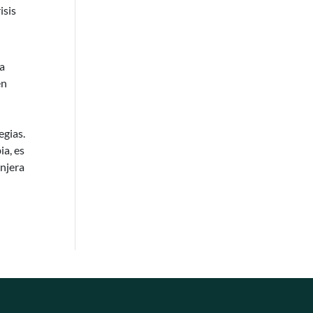
isis
a
en
egias.
ia, es
anjera