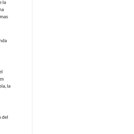
 la
na
emas
enda
el
es
ia, la
 del