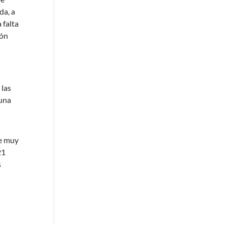
da, a
 falta
ión
 las
 una
se muy
21
s