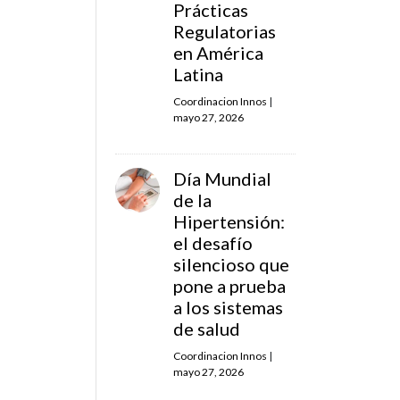
Prácticas
Regulatorias
en América
Latina
Coordinacion Innos
|
mayo 27, 2026
Día Mundial
de la
Hipertensión:
el desafío
silencioso que
pone a prueba
a los sistemas
de salud
Coordinacion Innos
|
mayo 27, 2026