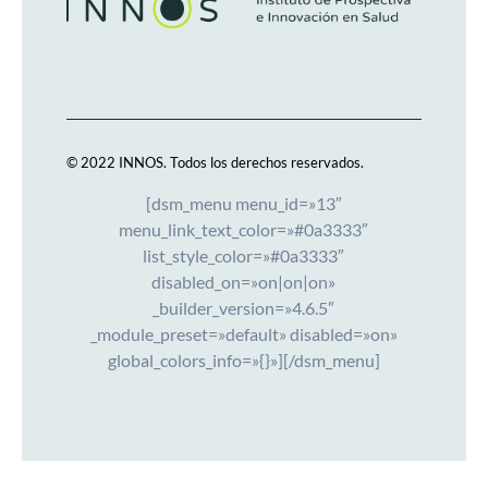
© 2022 INNOS.
Todos los derechos reservados.
[dsm_menu menu_id=»13″
menu_link_text_color=»#0a3333″
list_style_color=»#0a3333″
disabled_on=»on|on|on»
_builder_version=»4.6.5″
_module_preset=»default» disabled=»on»
global_colors_info=»{}»][/dsm_menu]