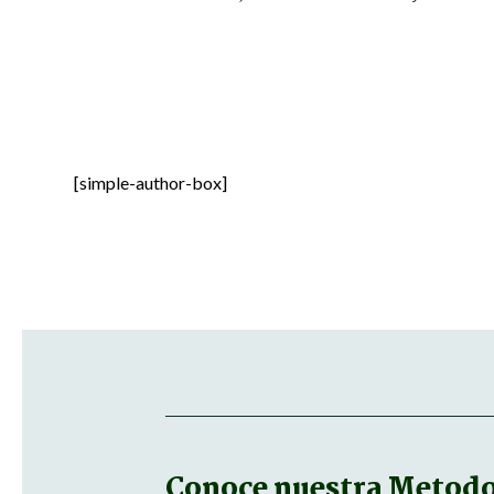
[simple-author-box]
Conoce nuestra
Metodol